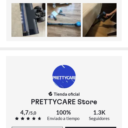
🏠Cepillo LED flexible y multiusos: el 90°+180° El cepillo
flexible con potente faro LED puede ajustar fácilmente el
ángulo para limpiar partículas y polvo en lugares oscuros.La
aspiradora de alfombras está equipada con una caja de
polvo de gran capacidad de 1,3 litros y tiene una función de
eliminación de polvo con un solo clic.Nota: Después de
limpiar el recipiente para el polvo y el filtro, asegúrese de
que estén completamente secos antes de usarlos.
Tienda oficial
PRETTYCARE Store
4,7
100%
1.3K
/
5,0
Enviado a tiempo
Seguidores