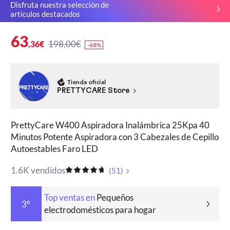
Disfruta nuestra selección de
artículos destacados
63
198,00€
,36€
-68%
Tienda oficial
PRETTYCARE Store
PrettyCare W400 Aspiradora Inalámbrica 25Kpa 40
Minutos Potente Aspiradora con 3 Cabezales de Cepillo
Autoestables Faro LED
1.6K vendidos
(
51
)
Top ventas en
Pequeños
3°
electrodomésticos para hogar