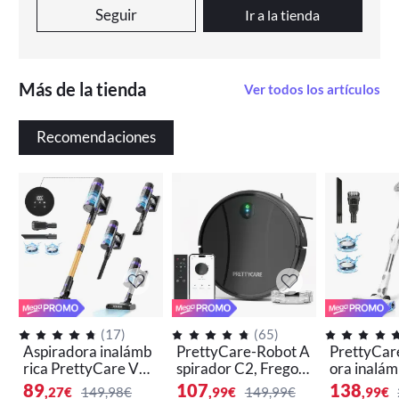
Seguir
Ir a la tienda
Más de la tienda
Ver todos los artículos
Recomendaciones
(
17
)
(
65
)
Aspiradora inalámb
PrettyCare-Robot A
PrettyCar
rica PrettyCare V90
spirador C2, Fregon
ora inalá
0, 530W, 52000PA
a, Aspira y Barre al
00, aspira
89
107
138
,27
€
149,98€
,99
€
149,99€
,99
€