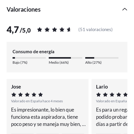
vuelven a filtrar dos veces para proporcionarle a usted y a
su familia aire fresco.
Valoraciones
4,7
/
5,0
(
51 valoraciones
)
Consumo de energía
Bajo
(
7%
)
Medio
(
66%
)
Alto
(
27%
)
Jose
Lario
Valorado en España hace 4 meses
Valorado en España hac
Es impresionante, lo bien que 
Es para un regalo 
funciona esta aspiradora, tiene 
podido probarla. 
poco peso y se maneja muy bien, el 
días a partir del 
poder de succión para el día a día 