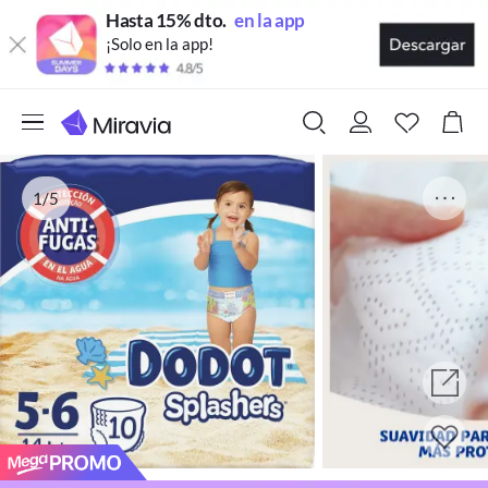
Hasta 15% dto.
en la app
¡Solo en la app!
1/5