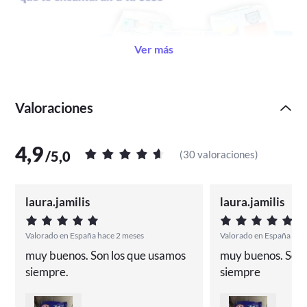
Ver más
Valoraciones
4,9
Ofrecemos disculpas, ya que durante el festivo
/
5,0
(
30 valoraciones
)
de Mayo se presentarán pequeños retrasos en
algunos de los pedidos, gracias por la
laura.jamilis
laura.jamilis
compresión
Valorado en España hace 2 meses
Valorado en España hac
muy buenos. Son los que usamos 
muy buenos. Son 
siempre.
siempre