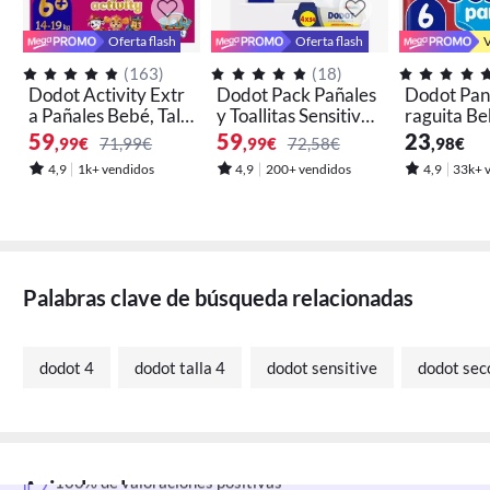
Oferta flash
Oferta flash
V
(
163
)
(
18
)
Dodot Activity Extr
Dodot Pack Pañales
Dodot Pant
a Pañales Bebé, Tall
y Toallitas Sensitive -
raguita Be
as: 4+,5+ y 6+.
Disponible en Talla
mbo Pack. 
59
59
23
,99
€
71,99€
,99
€
72,58€
,98
€
1, 2 y 3
e en Tallas,
4,9
1k+ vendidos
4,9
200+ vendidos
4,9
33k+ 
Palabras clave de búsqueda relacionadas
47 añadido en los últimos 30 días
dodot 4
dodot talla 4
dodot sensitive
dodot seco
891 lo añadieron a 'Mi wishlist'
100% de valoraciones positivas
Aviso legal