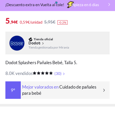
¡Descuento extra en Vuelta al cole!
Empieza en
6
días
5
5,95€
,94€
0,59€/unidad
-0.2%
Tienda oficial
Dodot
Tienda gestionada por Miravia
Dodot Splashers Pañales Bebé, Talla 5.
8.0K vendidos
(
30
)
Mejor valorados en
Cuidado de pañales
9°
para bebé