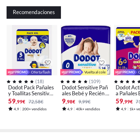
Recomendaciones
Oferta flash
Vuelta al cole
O
(
18
)
(
109
)
Dodot Pack Pañales
Dodot Sensitive Pañ
Dodot Acti
y Toallitas Sensitive -
ales Bebé y Recién n
a Pañales 
Disponible en Talla
acido, Tallas 0,1,2 y
as: 4+,5+ y
59
9
59
,99
€
72,58€
,98
€
9,99€
,99
€
7
1, 2 y 3
3
4,9
200+ vendidos
4,9
40k+ vendidos
4,9
1k+ v