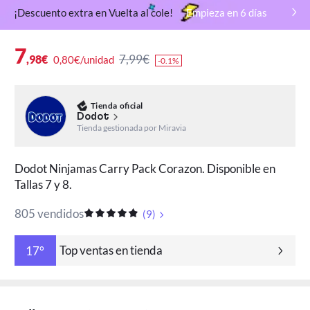
¡Descuento extra en Vuelta al cole!
Empieza en
6
días
7
7,99€
,98€
0,80€/unidad
-0.1%
Tienda oficial
Dodot
Tienda gestionada por Miravia
Dodot Ninjamas Carry Pack Corazon. Disponible en
Tallas 7 y 8.
805 vendidos
(
9
)
Top ventas en tienda
17°