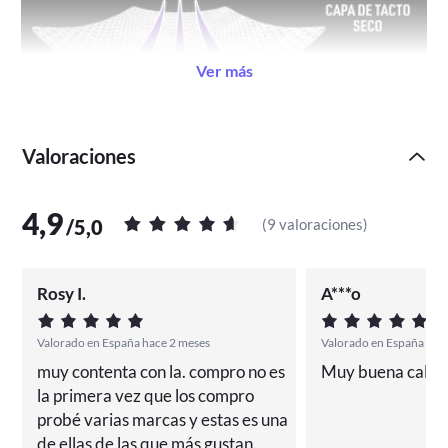
Ver más
Valoraciones
4,9
/
5,0
(
9 valoraciones
)
Rosy I.
A***o
Valorado en España hace 2 meses
Valorado en España Hac
muy contenta con la. compro no es 
Muy buena calida
la primera vez que los compro 
probé varias marcas y estas es una 
de ellas de las que más gustan.
