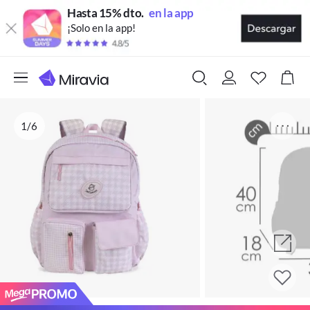
Hasta 15% dto.
en la app
¡Solo en la app!
1/6