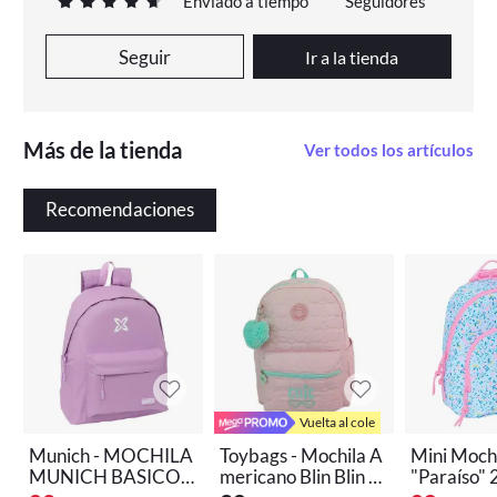
Enviado a tiempo
Seguidores
Seguir
Ir a la tienda
Más de la tienda
Ver todos los artículos
Recomendaciones
Vuelta al cole
Munich - MOCHILA
Toybags - Mochila A
Mini Moch
MUNICH BASICOS
mericano Blin Blin C
"Paraíso"