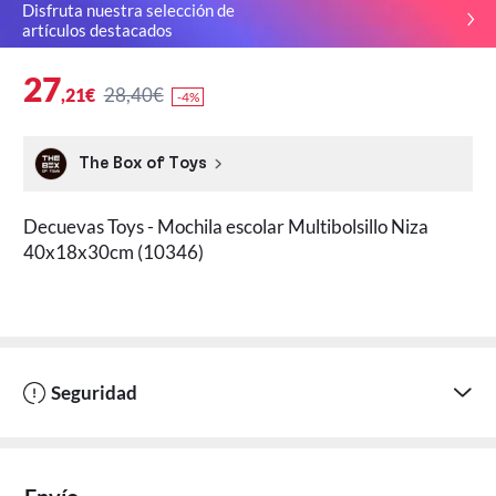
Disfruta nuestra selección de
artículos destacados
27
28,40€
,21€
-4%
The Box of Toys
Decuevas Toys - Mochila escolar Multibolsillo Niza
40x18x30cm (10346)
Seguridad