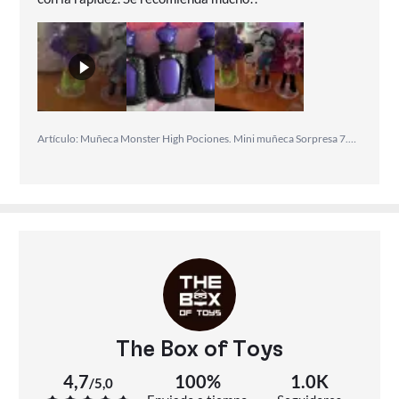
para sus jornadas de aprendizaje y haz de cada día
escolar una aventura inolvidable!
Artículo: Muñeca Monster High Pociones. Mini muñeca Sorpresa 7.6 cm Con Accesorios - Modelos surtidos
The Box of Toys
4,7
100%
1.0K
/
5,0