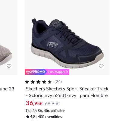
Los Happy 5
(
24
)
aupe 23
Skechers Skechers Sport Sneaker Track
Skecher
- Scloric nvy 52631-nvy , para Hombre
ones 2
36
56
,95
€
69,95€
,50
€
Cupón 8% dto. aplicable
Cupón 5% 
4,8
400+ vendidos
4,9
10