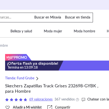
Buscar en Miravia
Buscar en tienda
Belleza y salud
Moda mujer
Moda hombre
H
uipaje
Mascotas
Bebé
Moda infantil
Motor y
ombre
¡Oferta flash ya disponible!
Termina en
13
:
09
:
17
Tienda:
Fund Grube
Skechers Zapatillas Track Grises 232698-GYBK ,
para Hombre
69 valoraciones
367 vendidos
Chatear con la
Añadir a Mi wishlist
Compartir