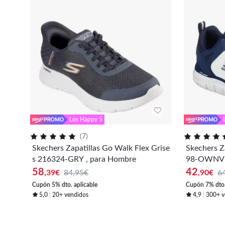
Los Happy 5
(
7
)
Skechers Zapatillas Go Walk Flex Grise
Skechers Z
s 216324-GRY , para Hombre
98-OWNV ,
58
42
,39
€
84,95€
,90
€
6
Cupón 5% dto. aplicable
Cupón 7% dto.
5,0
20+ vendidos
4,9
300+ v