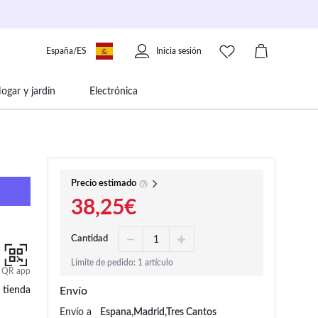
España/ES
Inicia sesión
ogar y jardín
Electrónica
 movilidad
Libros papelería y música
Precio estimado
38,25€
Cantidad
Límite de pedido: 1 artículo
QR app
 tienda
Envío
Envío a
Espana,Madrid,Tres Cantos