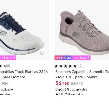
Los Happy 5
Los Happy 5
(
66
)
(
2
)
apatillas Track Blancas 2326
Skechers Zapatillas Summits T
 para Hombre
2457-TPE , para Hombre
56
4,95€
,49
€
84,95€
 aplicable
Cupón 5% dto. aplicable
endidos
5,0
20+ vendidos