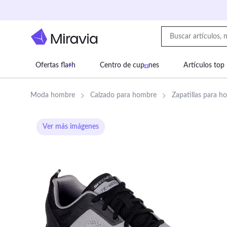
Ofertas fla
h
Centro de cup
nes
Artículos top
Supermercado
Juguetes
Deportes
Eq
Moda hombre
Calzado para hombre
Zapatillas para h
Ver más imágenes