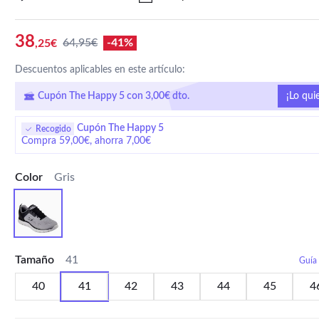
38
64,95€
-41%
,25€
Descuentos aplicables en este artículo:
Cupón The Happy 5 con 3,00€ dto.
¡Lo qui
Cupón The Happy 5
Recogido
Compra 59,00€, ahorra 7,00€
Color
Gris
Tamaño
41
Guía 
40
41
42
43
44
45
4