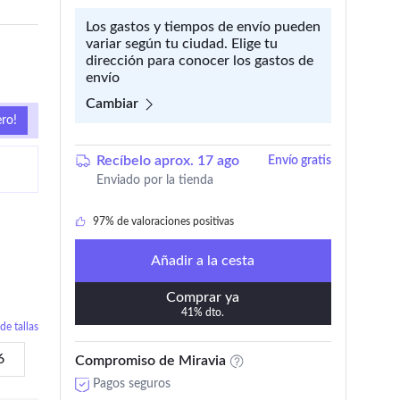
Los gastos y tiempos de envío pueden
variar según tu ciudad. Elige tu
dirección para conocer los gastos de
envío
Cambiar
ero!
317 añadido en los últimos 30 días
Recíbelo aprox. 17 ago
Envío gratis
Enviado por la tienda
129 lo añadieron a 'Mi wishlist'
97% de valoraciones positivas
317 añadido en los últimos 30 días
Añadir a la cesta
Comprar ya
41% dto.
de tallas
6
Compromiso de Miravia
Pagos seguros