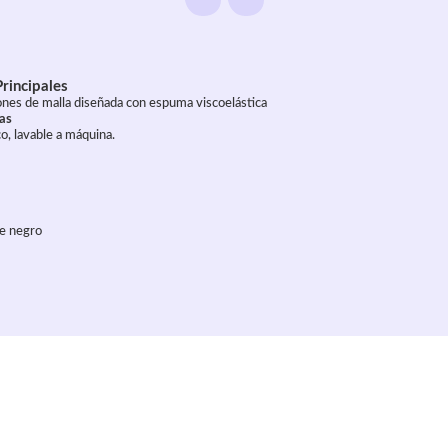
Principales
ones de malla diseñada con espuma viscoelástica
cas
o, lavable a máquina.
te negro