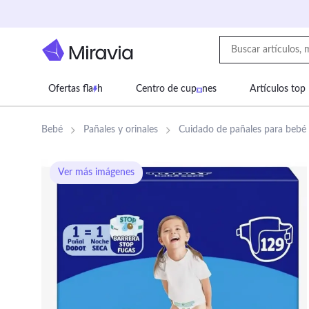
Ofertas fla
h
Centro de cup
nes
Artículos top
Supermercado
Juguetes
Deportes
Eq
Bebé
Pañales y orinales
Cuidado de pañales para bebé
Ver más imágenes