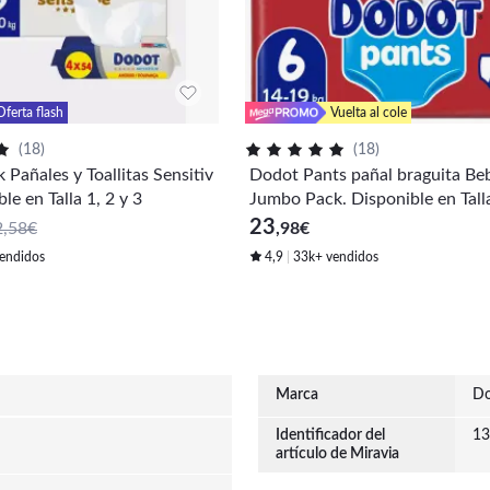
Oferta flash
Vuelta al cole
(
18
)
(
18
)
Pañales y Toallitas Sensitiv
Dodot Pants pañal braguita Be
le en Talla 1, 2 y 3
Jumbo Pack. Disponible en Talla
y 6.
23
2,58€
,98
€
endidos
4,9
33k+ vendidos
Marca
Do
Identificador del
13
artículo de Miravia