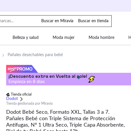
Buscar en Miravia
Buscar en tienda
Belleza y salud
Moda mujer
Moda hombre
H
uipaje
Mascotas
Bebé
Moda infantil
Motor y
Pañales desechables para bebé
¡Descuento extra en Vuelta al cole!
Empieza en
8
días
Tienda oficial
Dodot
Tienda gestionada por Miravia
Dodot Bebé Seco, Formato XXL, Tallas 3 a 7.
Pañales Bebé con Triple Sistema de Protección
Antifugas, Nº 1 Ultra Seco, Triple Capa Absorbente,