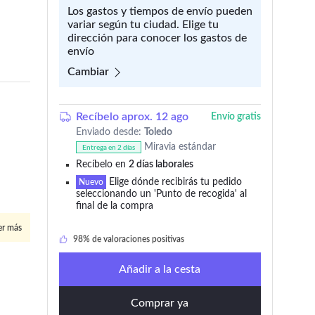
Los gastos y tiempos de envío pueden
variar según tu ciudad. Elige tu
dirección para conocer los gastos de
envío
Cambiar
Recíbelo aprox. 12 ago
Envío gratis
Enviado desde:
Toledo
Miravia estándar
Entrega en 2 días
Recíbelo en
2 días laborales
Elige dónde recibirás tu pedido
+999 añadido en los últimos 30 días
Nuevo
seleccionando un 'Punto de recogida' al
final de la compra
+999 lo añadieron a 'Mi wishlist'
er más
98% de valoraciones positivas
Artículo con envío y devolución gratis
Añadir a la cesta
+999 añadido en los últimos 30 días
Comprar ya