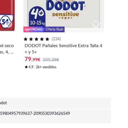
Oferta flash
(
234
)
bé seco
DODOT Pañales Sensitive Extra Talla 4
Dodot Ac
s, 4, 5
+ y 5+
as: 4+,5
79
59
,99
€
105,38€
,99
€
4,9
2k+ vendidos
4,9
1k
dot
59804957939637-2090530393626549