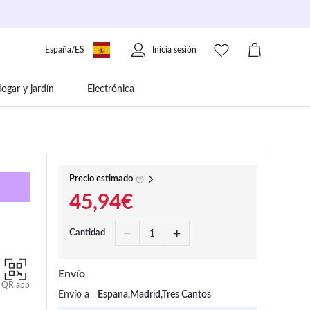
España/ES
Inicia sesión
ogar y jardín
Electrónica
 movilidad
Libros papelería y música
Precio estimado
45,94€
Cantidad
Envío
QR app
Envío a
Espana,Madrid,Tres Cantos