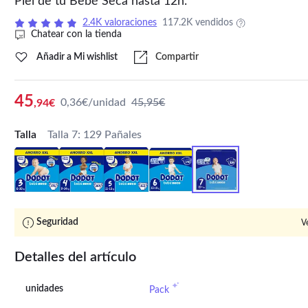
Piel de tu Bebé Seca hasta 12h.
2.4K valoraciones
117.2K vendidos
Chatear con la tienda
Añadir a Mi wishlist
Compartir
45
0,36€/unidad
45,95€
,94€
Talla
Talla 7: 129 Pañales
Seguridad
V
Detalles del artículo
unidades
Pack