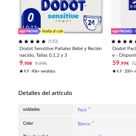
Vuelta al cole
(
110
)
Dodot Sensitive Pañales Bebé y Recién
Dodot Pack 
nacido, Tallas 0,1,2 y 3
e - Disponib
9
59
,98
€
9,99€
,99
€
7
4,9
40k+ vendidos
4,9
200+ v
Detalles del artículo
unidades
Pack
Color
Blanco