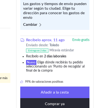
Los gastos y tiempos de envío pueden
variar según tu ciudad. Elige tu
dirección para conocer los gastos de
envío
Cambiar
Recíbelo aprox. 11 ago
Envío gratis
Enviado desde:
Toledo
Miravia estándar
Entrega en 2 días
+999 añadido en los últimos 30 días
Recíbelo en
2 días laborales
Elige dónde recibirás tu pedido
Nuevo
+999 lo añadieron a 'Mi wishlist'
seleccionando un 'Punto de recogida' al
final de la compra
99% de valoraciones positivas
er más
Artículo con envío y devolución gratis
Añadir a la cesta
+999 añadido en los últimos 30 días
Comprar ya