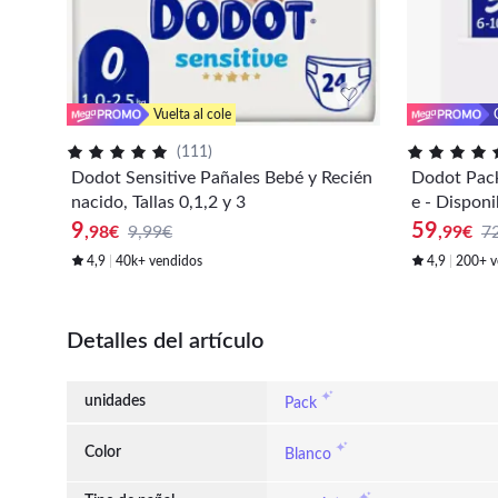
Vuelta al cole
(
111
)
Dodot Sensitive Pañales Bebé y Recién
Dodot Pack 
nacido, Tallas 0,1,2 y 3
e - Disponib
9
59
,98
€
9,99€
,99
€
7
4,9
40k+ vendidos
4,9
200+ v
Detalles del artículo
unidades
Pack
Color
Blanco