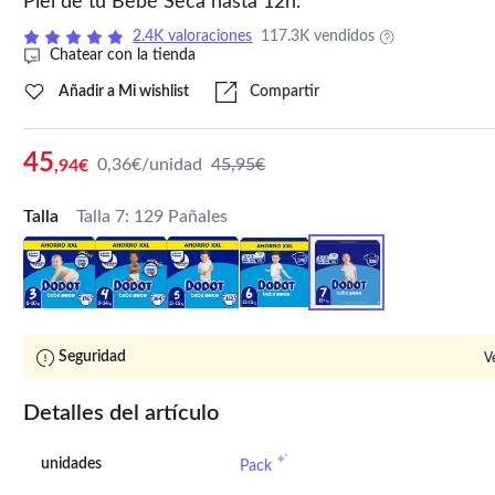
Piel de tu Bebé Seca hasta 12h.
2.4K valoraciones
117.3K vendidos
Chatear con la tienda
Añadir a Mi wishlist
Compartir
45
0,36€/unidad
45,95€
,94€
Talla
Talla 7: 129 Pañales
Seguridad
V
Detalles del artículo
unidades
Pack