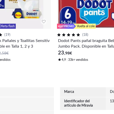
Oferta flash
Vuelta al cole
(
19
)
(
18
)
Pañales y Toallitas Sensitiv
Dodot Pants pañal braguita Be
le en Talla 1, 2 y 3
Jumbo Pack. Disponible en Talla
y 6.
23
2,58€
,98
€
endidos
4,9
33k+ vendidos
Marca
Do
Identificador del
13
artículo de Miravia