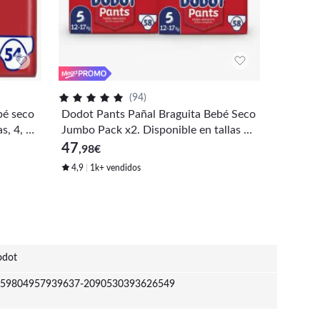
(
94
)
bé seco
Dodot Pants Pañal Braguita Bebé Seco
Dodot Ac
s, 4, 5
Jumbo Pack x2. Disponible en tallas 4,
as: 4+,5
5 y 6
47
59
,98
€
,99
€
4,9
1k+ vendidos
4,9
1k
dot
59804957939637-2090530393626549