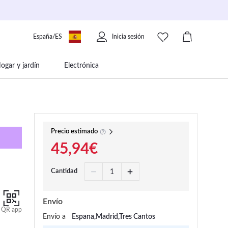
España/ES
Inicia sesión
ogar y jardín
Electrónica
 movilidad
Libros papelería y música
Precio estimado
45,94€
Cantidad
Envío
QR app
Envío a
Espana,Madrid,Tres Cantos