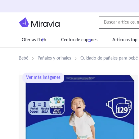
Ofertas fla
h
Centro de cup
nes
Artículos top
Supermercado
Juguetes
Deportes
Eq
Bebé
Pañales y orinales
Cuidado de pañales para bebé
Ver más imágenes