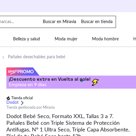
Buscar en Miravia
Buscar en tienda
Belleza y salud
Moda mujer
Moda hombre
H
uipaje
Mascotas
Bebé
Moda infantil
Motor y
Pañales desechables para bebé
¡Descuento extra en Vuelta al cole!
Empieza en
9
días
Tienda oficial
Dodot
Tienda gestionada por Miravia
Dodot Bebé Seco, Formato XXL, Tallas 3 a 7.
Pañales Bebé con Triple Sistema de Protección
Antifugas, Nº 1 Ultra Seco, Triple Capa Absorbente,