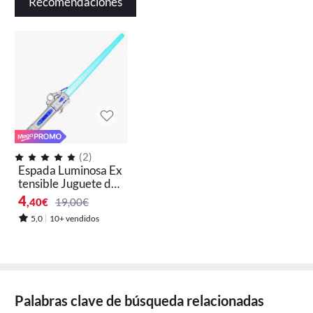
Recomendaciones
(
2
)
Espada Luminosa Ex
tensible Juguete de
Sabre de Luz con Ef
4
,40
€
19,00€
ectos de Sonido Sens
5,0
10+ vendidos
or de Movimiento
【Material de seguridad e instrucciones de
Palabras clave de búsqueda relacionadas