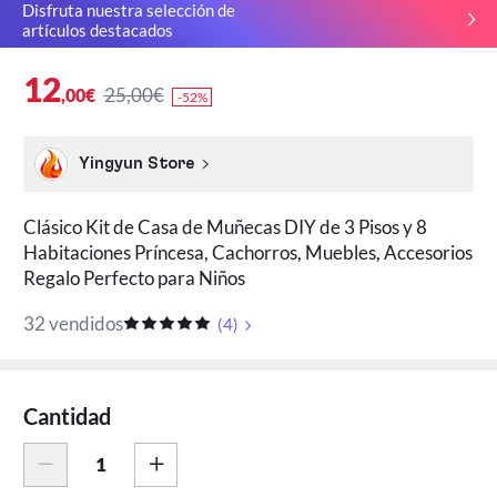
Disfruta nuestra selección de
artículos destacados
12
25,00€
,00€
-52%
Yingyun Store
Clásico Kit de Casa de Muñecas DIY de 3 Pisos y 8
Habitaciones Príncesa, Cachorros, Muebles, Accesorios
Regalo Perfecto para Niños
32 vendidos
(
4
)
Cantidad