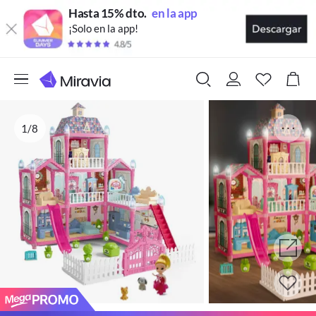
Hasta 15% dto.
en la app
¡Solo en la app!
1/8