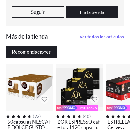
Seguir
Ir a la tienda
Más de la tienda
Ver todos los artículos
Recomendaciones
Los Happy 5
L
(
92
)
(
48
)
90cápsulas NESCAF
L'OR ESPRESSO caf
ESTRELLA
E DOLCE GUSTO C
é total 120 capsulas
Cerveza r