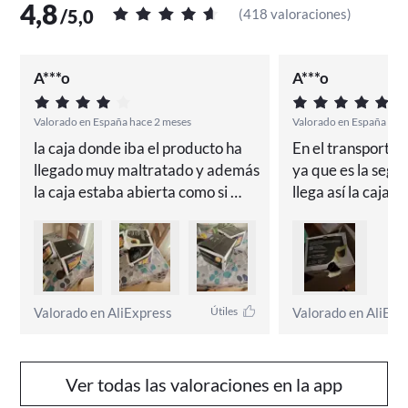
4,8
/
5,0
(
418 valoraciones
)
A***o
A***o
Valorado en España hace 2 meses
Valorado en España Hac
la caja donde iba el producto ha 
En el transporte 
llegado muy maltratado y además 
ya que es la segu
la caja estaba abierta como si 
llega así la caja t
alguien hubiera metido mano
Valorado en AliExpress
Valorado en AliExp
Útiles
Ver todas las valoraciones en la app