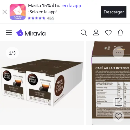
Hasta 15% dto.
en la app
¡Solo en la app!
1/3