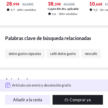
afé con Leche 90cáp
20 cápsulas *6pack
ial pack 10
28
38
10
,99
€
32,00€
,39
€
45,00€
,66
€
1
sulas
onyx
l Y 30LA
Cupón 8% dto. aplicable
4,7
600+ vendidos
5,0
1k+ v
4,6
300+ vendidos
Palabras clave de búsqueda relacionadas
dolce gusto cápsulas
café dolce gusto
nescafe
65 lo añadieron a 'Mi wishlist'
96% de valoraciones positivas
Aviso legal
Artículo con envío y devolución gratis
65 lo añadieron a 'Mi wishlist'
Añadir a la cesta
Comprar ya