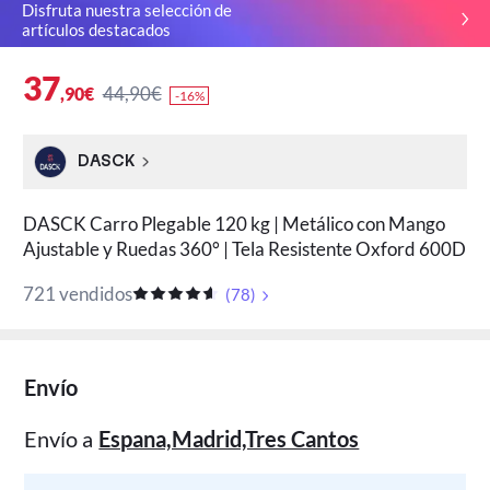
Disfruta nuestra selección de
artículos destacados
37
44,90€
,90€
-16%
DASCK
DASCK Carro Plegable 120 kg | Metálico con Mango
Ajustable y Ruedas 360° | Tela Resistente Oxford 600D
721 vendidos
(
78
)
Envío
Envío a
Espana,Madrid,Tres Cantos