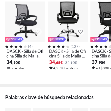
(
4
)
(
127
)
DASCK - Silla de Ofi
DASCK - Silla de Ofi
DASCK - Si
cina Silla de Malla Al
cina Silla de Malla Al
cina Silla 
tura Ajustable para
tura Ajustable para
tura Ajust
34
34
37
,90
€
,65
€
34,90€
,90
€
Trabajo Silla Escritor
Trabajo Silla Escritor
Trabajo Sil
10+ vendidos
4,3
1k+ vendidos
4,1
800+ 
io Ergonómica Girat
io Ergonómica Girat
io Ergonóm
oria
oria
oria
Palabras clave de búsqueda relacionadas