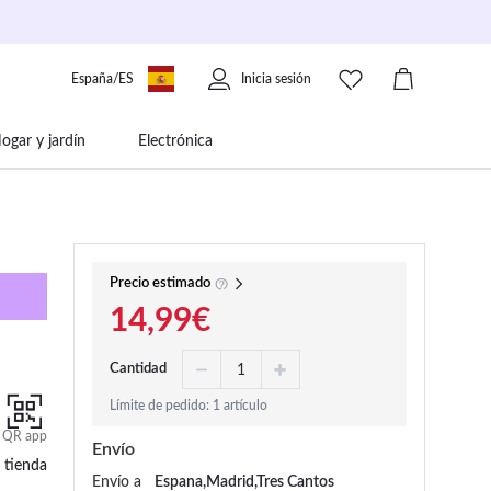
España/ES
Inicia sesión
ogar y jardín
Electrónica
 movilidad
Libros papelería y música
Precio estimado
14,99€
Cantidad
Límite de pedido: 1 artículo
QR app
Envío
 tienda
Envío a
Espana,Madrid,Tres Cantos