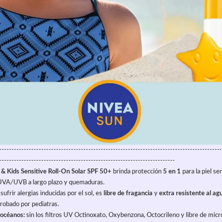
------------------------------------------------------------------------------------------
-----------------------------------------------------------------------
 Kids Sensitive Roll-On Solar SPF 50+
 brinda protección 
5 en 1
 para la piel se
 UVA/UVB a largo plazo y quemaduras.
ufrir alergias inducidas por el sol, es 
libre de fragancia
 y 
extra resistente al ag
probado por pediatras.
 océanos:
 sin los filtros UV Octinoxato, Oxybenzona, Octocrileno y libre de micr