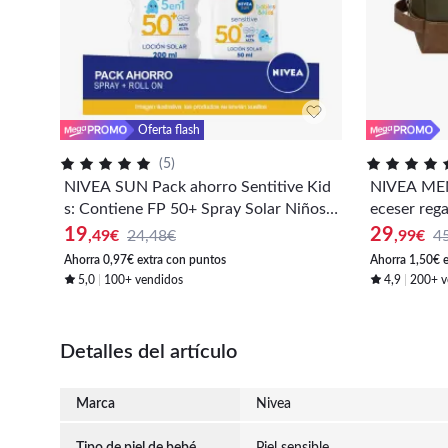
Oferta flash
(
5
)
NIVEA SUN Pack ahorro Sentitive Kid
NIVEA MEN
s: Contiene FP 50+ Spray Solar Niños
eceser reg
Sensitive + FP 50+ Roll on Niños Sensi
d y Crema 
19
29
,49
€
24,48€
,99
€
4
tive. Protección muy alta
antimancha
Ahorra 0,97€ extra con puntos
Ahorra 1,50€ 
5,0
100+ vendidos
4,9
200+ v
Detalles del artículo
Marca
Nivea