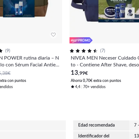
(
9
)
(
7
)
 POWER rutina diaria – N
NIVEA MEN Neceser Cuidado 
alo con Sérum Facial Antieda
to - Contiene After Shave, des
hidratante FP30 - Solución
e, nivea men creme multiusos 
13
5,38€
,99
€
s y antiedad
hidratante - Set de regalo hom
extra con puntos
Ahorra 0,70€ extra con puntos
endidos
4,4
70+ vendidos
Edad recomendada
7 
Identificador del
13