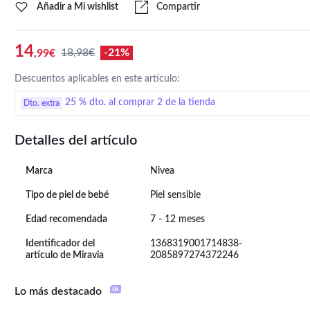
Añadir a Mi wishlist
Compartir
14
18,98€
-21%
,99€
Descuentos aplicables en este artículo:
25 % dto. al comprar 2 de la tienda
Dto. extra
Detalles del artículo
Marca
Nivea
Tipo de piel de bebé
Piel sensible
Edad recomendada
7 - 12 meses
Identificador del
1368319001714838-
artículo de Miravia
2085897274372246
Lo más destacado