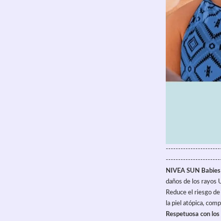
----------------------
----------------------
NIVEA SUN Babies &
daños de los rayos
Reduce el riesgo de s
la piel atópica, com
Respetuosa con los