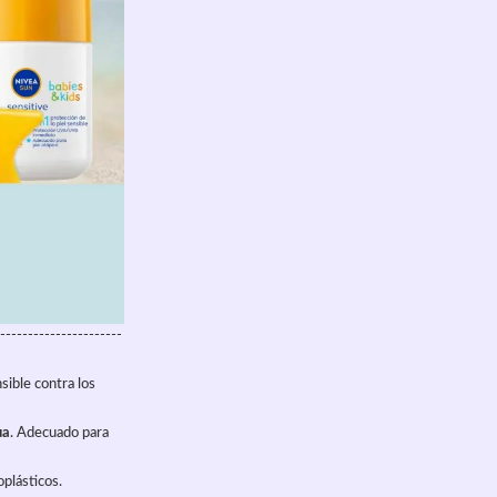
----------------------
nsible contra los 
ua
. Adecuado para 
oplásticos.