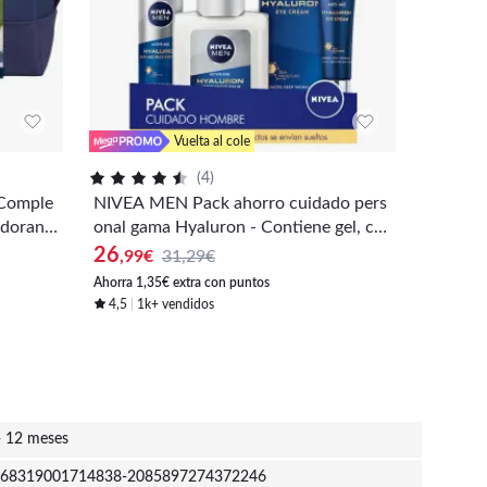
Vuelta al cole
(
4
)
Comple
NIVEA MEN Pack ahorro cuidado pers
NIVEA Q
odorant
onal gama Hyaluron - Contiene gel, co
te Piel
y crema
ntorno de ojos y affershave
26
6
,99
€
31,29€
,25
€
bre
Ahorra 1,35€ extra con puntos
Ahorra 0,3
4,5
1k+ vendidos
4,5
80
- 12 meses
68319001714838-2085897274372246