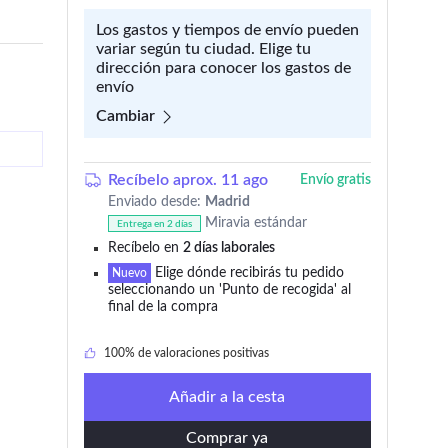
Los gastos y tiempos de envío pueden
variar según tu ciudad. Elige tu
dirección para conocer los gastos de
envío
Cambiar
Recíbelo aprox. 11 ago
Envío gratis
Enviado desde:
Madrid
Miravia estándar
Entrega en 2 días
Recíbelo en
2 días laborales
Elige dónde recibirás tu pedido
22 añadido en los últimos 30 días
Nuevo
seleccionando un 'Punto de recogida' al
final de la compra
108 lo añadieron a 'Mi wishlist'
100% de valoraciones positivas
Artículo con envío y devolución gratis
Añadir a la cesta
25 % dto. al comprar 2 de la tienda
Comprar ya