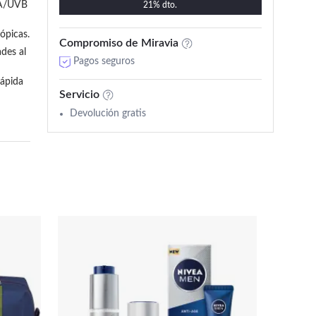
A/UVB 
21% dto.
22 añadido en los últimos 30 días
tópicas.
Compromiso de Miravia
des al 
Pagos seguros
ápida 
Servicio
Devolución gratis