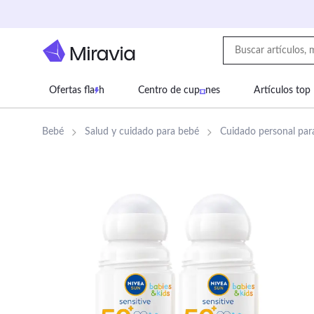
Ofertas fla
h
Centro de cup
nes
Artículos top
Supermercado
Juguetes
Deportes
Eq
Bebé
Salud y cuidado para bebé
Cuidado personal par