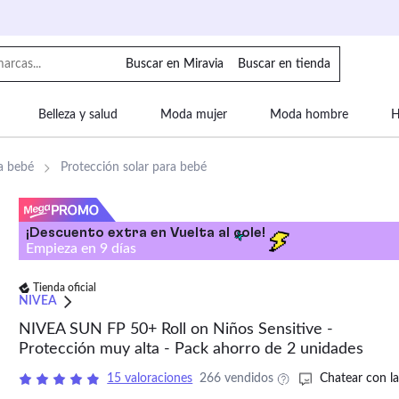
Buscar en Miravia
Buscar en tienda
Belleza y salud
Moda mujer
Moda hombre
H
uipaje
Mascotas
Bebé
Moda infantil
Motor y
a bebé
Protección solar para bebé
¡Descuento extra en Vuelta al cole!
Empieza en
9
días
Tienda oficial
NIVEA
NIVEA SUN FP 50+ Roll on Niños Sensitive -
Protección muy alta - Pack ahorro de 2 unidades
15 valoraciones
266 vendidos
Chatear con la