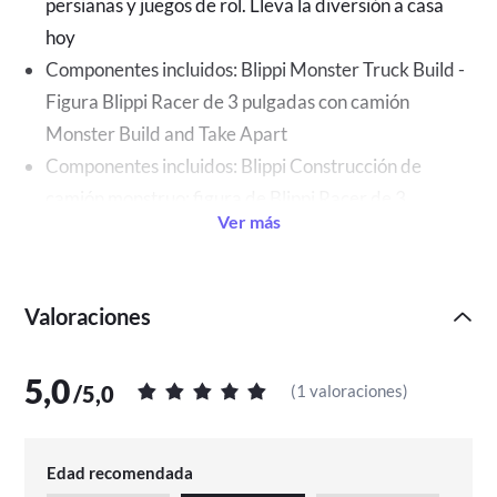
persianas y juegos de rol. Lleva la diversión a casa 
hoy
Componentes incluidos: Blippi Monster Truck Build - 
Figura Blippi Racer de 3 pulgadas con camión 
Monster Build and Take Apart
Componentes incluidos: Blippi Construcción de 
camión monstruo: figura de Blippi Racer de 3 
Ver más
pulgadas con camión Monster Build and Take Apart
38,1 x 11,43 x 22,86 cm; 80 g
Edad recomendada: +3
Valoraciones
5,0
/
5,0
(
1 valoraciones
)
Edad recomendada