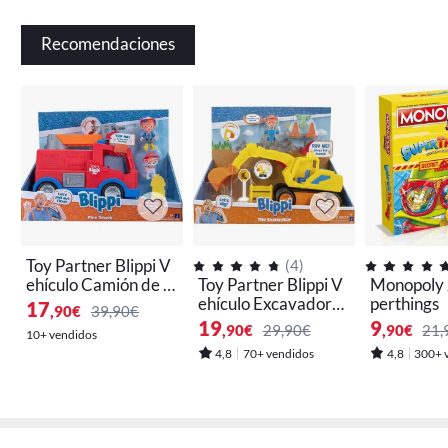
Recomendaciones
Toy Partner Blippi V
(
4
)
ehículo Camión de B
Toy Partner Blippi V
Monopoly 
ombero
ehículo Excavadora
perthings
17
,90
€
39,90€
con Sonidos
19
9
,90
€
29,90€
,90
€
21,
10+ vendidos
4,8
70+ vendidos
4,8
300+ 