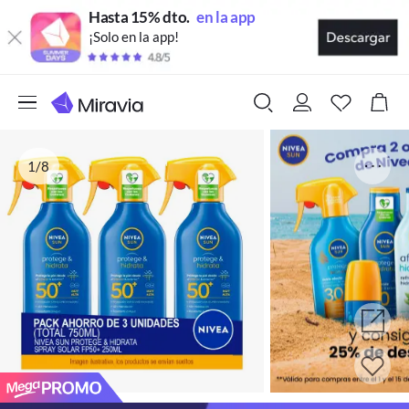
Hasta 15% dto.
en la app
¡Solo en la app!
1/8