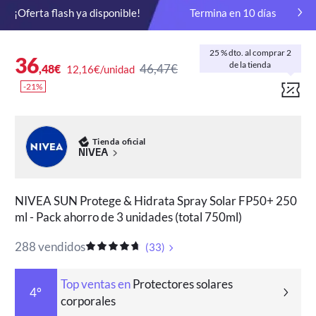
¡Oferta flash ya disponible!
Termina en
10
días
25 % dto. al comprar 2
36
de la tienda
46,47€
,48€
12,16€/unidad
-21%
Tienda oficial
NIVEA
NIVEA SUN Protege & Hidrata Spray Solar FP50+ 250
ml - Pack ahorro de 3 unidades (total 750ml)
288 vendidos
(
33
)
Top ventas en
Protectores solares
4°
corporales