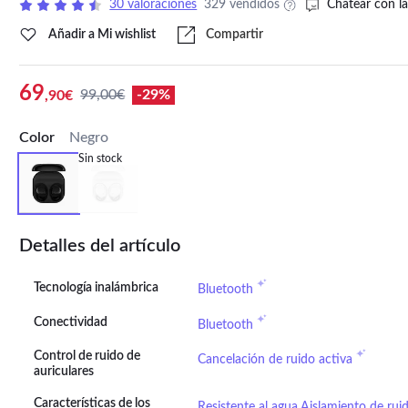
30 valoraciones
329 vendidos
Chatear con la
Añadir a Mi wishlist
Compartir
69
99,00€
-29%
,90€
Color
Negro
Sin stock
Detalles del artículo
Tecnología inalámbrica
Bluetooth
Conectividad
Bluetooth
Control de ruido de
Cancelación de ruido activa
auriculares
Características de los
Resistente al agua,Aislamiento de rui