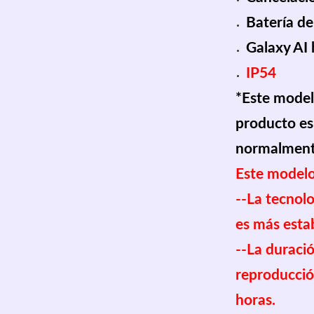
Batería de
Galaxy AI 
IP54
*Este model
producto es
normalmente
Este modelo
--La tecnolo
es más estab
--La duració
reproducció
horas.