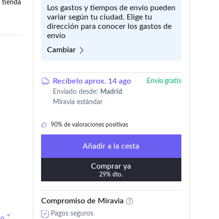
 tienda
Los gastos y tiempos de envío pueden
variar según tu ciudad. Elige tu
dirección para conocer los gastos de
envío
Cambiar
Recíbelo aprox. 14 ago
Envío gratis
10 añadido en los últimos 30 días
Enviado desde:
Madrid
Miravia estándar
160 lo añadieron a 'Mi wishlist'
90% de valoraciones positivas
10 añadido en los últimos 30 días
Añadir a la cesta
Comprar ya
29% dto.
Compromiso de Miravia
Pagos seguros
do