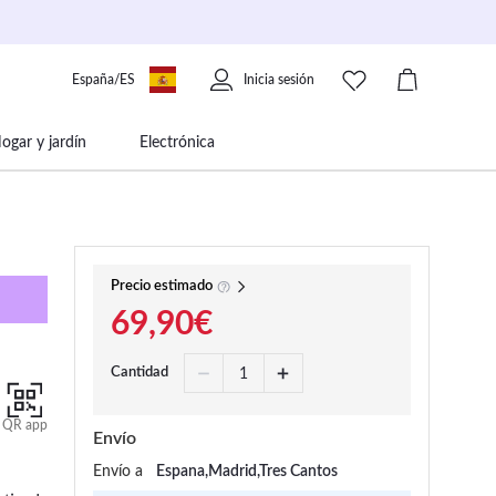
España/ES
Inicia sesión
ogar y jardín
Electrónica
 movilidad
Libros papelería y música
Precio estimado
69,90€
Cantidad
QR app
Envío
Envío a
Espana,Madrid,Tres Cantos