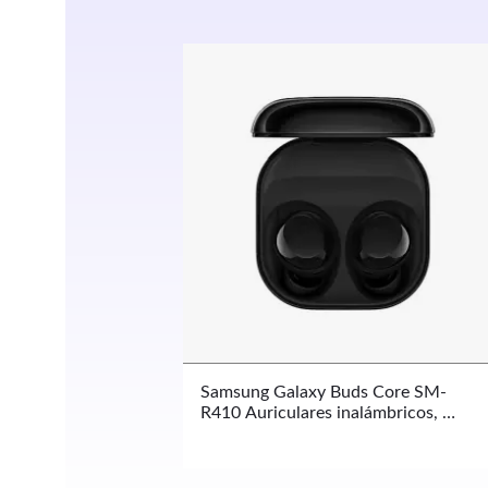
Samsung Galaxy Buds Core SM-
R410 Auriculares inalámbricos, 
Bluetooth v5.4, Cancelación Activa 
de Ruido, ,Batería de larga duración 
35H, Galaxy AI ha llegado, IP54