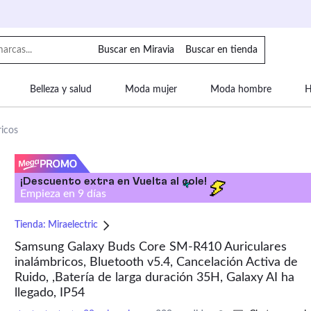
Buscar en Miravia
Buscar en tienda
Belleza y salud
Moda mujer
Moda hombre
H
uipaje
Mascotas
Bebé
Moda infantil
Motor y
ricos
¡Descuento extra en Vuelta al cole!
Empieza en
9
días
Tienda:
Miraelectric
Samsung Galaxy Buds Core SM-R410 Auriculares
inalámbricos, Bluetooth v5.4, Cancelación Activa de
Ruido, ,Batería de larga duración 35H, Galaxy AI ha
llegado, IP54