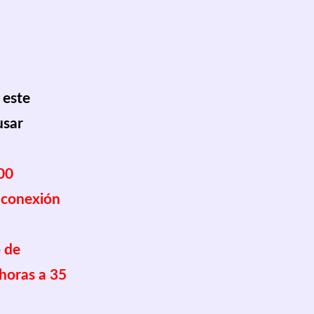
 este 
usar 
00
a conexión 
 de 
horas a 35 