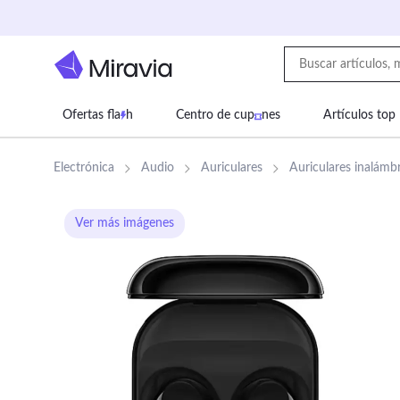
Ofertas fla
h
Centro de cup
nes
Artículos top
Supermercado
Juguetes
Deportes
Eq
Electrónica
Audio
Auriculares
Auriculares inalámb
Ver más imágenes