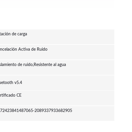
tación de carga
ncelación Activa de Ruido
slamiento de ruido,Resistente al agua
uetooth v5.4
rtificado CE
72423841487065-2089337933682905