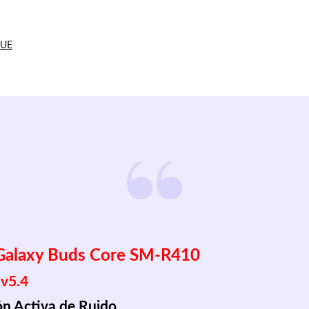
 UE
Galaxy Buds Core SM-R410
 
v5.4
ón Activa de Ruido