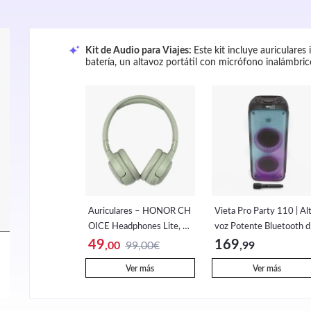
Kit de Audio para Viajes: 
Este kit incluye auriculares
batería, un altavoz portátil con micrófono inalámbri
compatible con Magsafe. 
Ideal para viajes largos y av
Auriculares – HONOR CH
Vieta Pro Party 110 | Al
OICE Headphones Lite, Ba
voz Potente Bluetooth 
tería de 82 horas, Controla
150W con Auracast, 10
49
169
,00
99,00€
,99
dor de 40 mm, Diseño ple
de autonomía, USB, Mic
Ver más
Ver más
gable y ajustable, Bluetoot
ono inalámbrico, Función
h 5.4, Cancelación de ruido
WS,2x Woofer de 6" y 
con IA, Conexión dual
eeter, Leds RGB con Lu