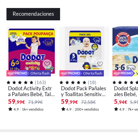
Recomendaciones
Oferta flash
Oferta flash
V
(
163
)
(
18
)
Dodot Activity Extr
Dodot Pack Pañales
Dodot Spl
a Pañales Bebé, Tall
y Toallitas Sensitive -
ales Bebé, 
as: 4+,5+ y 6+.
Disponible en Talla
59
59
5
,99
€
71,99€
,99
€
72,58€
,94
€
5,9
1, 2 y 3
4,9
1k+ vendidos
4,9
200+ vendidos
4,9
7k+ v