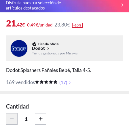
Disfruta nuestra selección de
artículos destacados
21
23,80€
,42€
0,49€/unidad
-10%
Tienda oficial
Dodot
Tienda gestionada por Miravia
Dodot Splashers Pañales Bebé, Talla 4-5.
169 vendidos
(
17
)
Cantidad