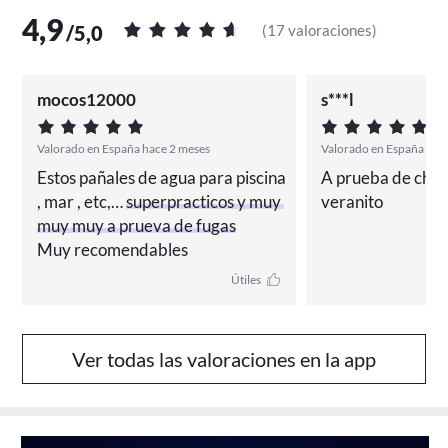
4,9
/
5,0
(
17 valoraciones
)
mocos12000
s***l
Valorado en España hace 2 meses
Valorado en España Hac
Estos pañales de agua para piscina 
A prueba de chap
, mar , etc,… 
superpracticos y muy 
veranito
muy muy a prueva de fugas
Muy recomendables
Útiles
Ver todas las valoraciones en la app