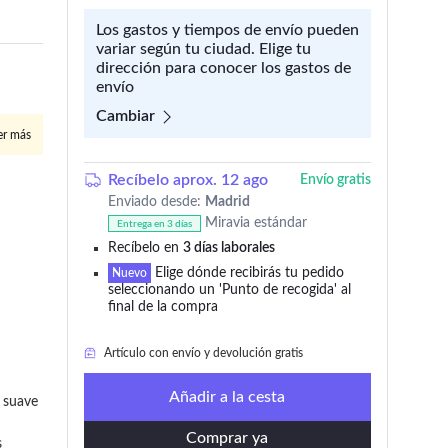
Los gastos y tiempos de envío pueden
variar según tu ciudad. Elige tu
dirección para conocer los gastos de
envío
Cambiar
er más
Recíbelo aprox. 12 ago
Envío gratis
Enviado desde:
Madrid
Miravia estándar
Entrega en 3 días
Recíbelo en
3 días laborales
Elige dónde recibirás tu pedido
36 añadido en los últimos 30 días
Nuevo
seleccionando un 'Punto de recogida' al
final de la compra
97% de valoraciones positivas
Artículo con envío y devolución gratis
36 añadido en los últimos 30 días
Añadir a la cesta
 suave 
Comprar ya
 