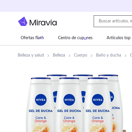
Ofertas fla
h
Centro de cup
nes
Artículos top
Supermercado
Juguetes
Deportes
Eq
Belleza y salud
Belleza
Cuerpo
Baño y ducha
G