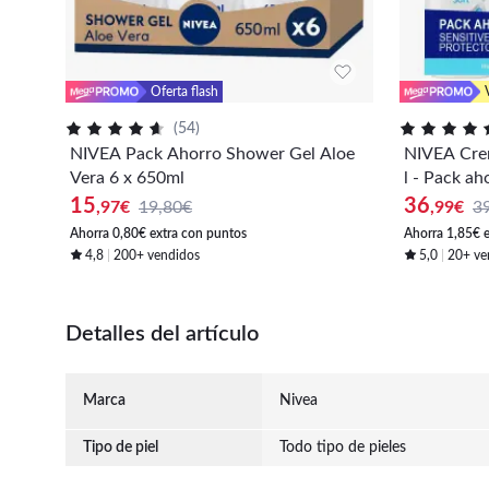
Oferta flash
(
54
)
NIVEA Pack Ahorro Shower Gel Aloe
NIVEA Cre
Vera 6 x 650ml
l - Pack ah
8 litros)
15
36
,97
€
19,80€
,99
€
3
Ahorra 0,80€ extra con puntos
Ahorra 1,85€ 
4,8
200+ vendidos
5,0
20+ ve
Detalles del artículo
Marca
Nivea
Tipo de piel
Todo tipo de pieles