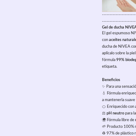
----------------------
----------------------
Gel de ducha NIVE
El gel espumoso NIV
con 
aceites natural
ducha de NIVEA co
aplícalo sobre la pi
fórmula 
99% biode
etiqueta.
Beneficios
✨ Para una sensació
💧 Fórmula enriquec
a mantenerla suave 
🍊 Enriquecido con 
⚖️ 
pH neutro
 para l
🌍 Fórmula libre de 
🌱 Producto 100% n
♻️ 97% de plástico 