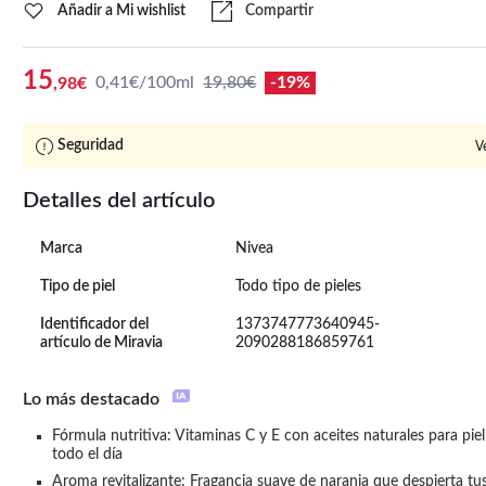
Añadir a Mi wishlist
Compartir
15
0,41€/100ml
19,80€
-19%
,98€
Seguridad
V
Detalles del artículo
Marca
Nivea
Tipo de piel
Todo tipo de pieles
Identificador del
1373747773640945-
artículo de Miravia
2090288186859761
Lo más destacado
Fórmula nutritiva: Vitaminas C y E con aceites naturales para piel
todo el día
Aroma revitalizante: Fragancia suave de naranja que despierta tus