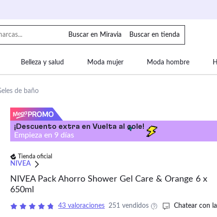
Buscar en Miravia
Buscar en tienda
Belleza y salud
Moda mujer
Moda hombre
H
uipaje
Mascotas
Bebé
Moda infantil
Motor y
eles de baño
¡Descuento extra en Vuelta al cole!
Empieza en
9
días
Tienda oficial
NIVEA
NIVEA Pack Ahorro Shower Gel Care & Orange 6 x
650ml
43 valoraciones
251 vendidos
Chatear con la