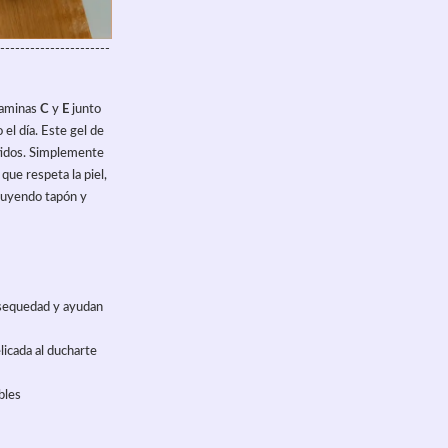
----------------------
aminas 
C
 y 
E
 junto 
el día. Este gel de 
tidos. Simplemente 
 que respeta la piel, 
luyendo tapón y 
a sequedad y ayudan 
licada al ducharte
bles