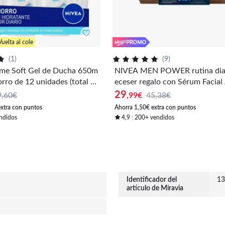
Vuelta al cole
(
1
)
(
9
)
me Soft Gel de Ducha 650m
NIVEA MEN POWER rutina diar
orro de 12 unidades (total 7,
eceser regalo con Sérum Facial
d y Crema hidratante FP30 - So
29
9,60€
,99
€
45,38€
antimanchas y antiedad
extra con puntos
Ahorra 1,50€ extra con puntos
ndidos
4,9
200+ vendidos
Identificador del
13
artículo de Miravia