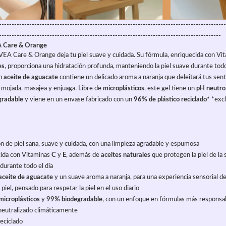
------------------------------------------------------------------------------------------
----------------------------------------------------------------------------------------
A Care & Orange
EA Care & Orange deja tu piel suave y cuidada. Su fórmula, enriquecida con Vit
es
, proporciona una hidratación profunda, manteniendo la piel suave durante todo 
n 
aceite de aguacate
 contiene un delicado aroma a naranja que deleitará tus sen
el mojada, masajea y enjuaga. Libre de 
microplásticos
, este gel tiene un 
pH neutro
gradable
 y viene en un envase fabricado con un 
96% de plástico reciclado*
 *exc
n de piel sana, suave y cuidada, con una limpieza agradable y espumosa
ida con Vitaminas 
C
 y 
E
, además de 
aceites naturales
 que protegen la piel de l
durante todo el día
aceite de aguacate
 y un suave aroma a naranja, para una experiencia sensorial de
a piel, pensado para respetar la piel en el uso diario
microplásticos
 y 
99% biodegradable
, con un enfoque en fórmulas más responsa
eutralizado climáticamente
reciclado