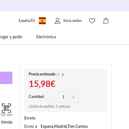
España/ES
Inicia sesión
ogar y jardín
Electrónica
 movilidad
Libros papelería y música
Precio estimado
15,98€
Cantidad
Límite de pedido: 1 artículo
QR app
Envío
 tienda
Envío a
Espana,Madrid,Tres Cantos