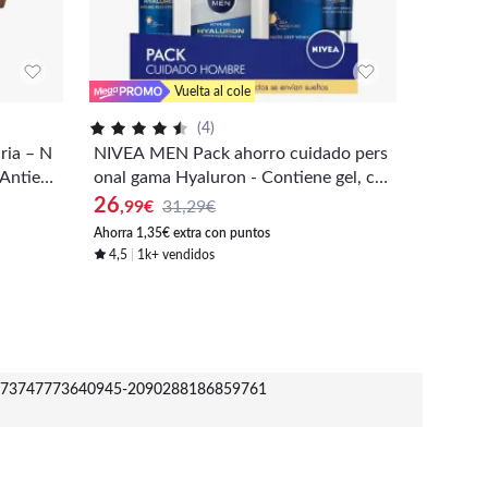
Vuelta al cole
(
4
)
ia – N
NIVEA MEN Pack ahorro cuidado pers
NIVEA 
 Antieda
onal gama Hyaluron - Contiene gel, co
to - Co
lución
ntorno de ojos y affershave
e, nive
26
13
,99
€
31,29€
,99
€
hidrata
Ahorra 1,35€ extra con puntos
Ahorra 0,7
4,5
1k+ vendidos
4,4
70
73747773640945-2090288186859761