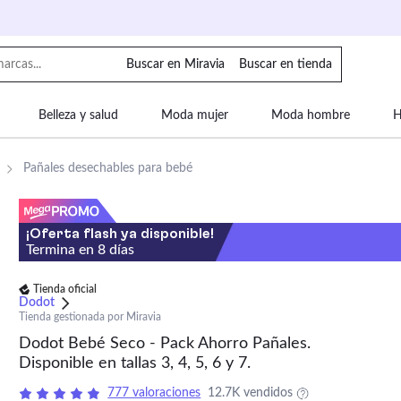
Buscar en Miravia
Buscar en tienda
Belleza y salud
Moda mujer
Moda hombre
H
uipaje
Mascotas
Bebé
Moda infantil
Motor y
Pañales desechables para bebé
¡Oferta flash ya disponible!
Termina en
8
días
Tienda oficial
Dodot
Tienda gestionada por Miravia
Dodot Bebé Seco - Pack Ahorro Pañales.
Disponible en tallas 3, 4, 5, 6 y 7.
777 valoraciones
12.7K vendidos