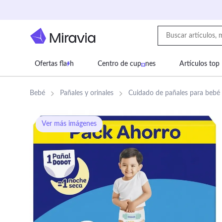
Ofertas fla
h
Centro de cup
nes
Artículos top
Supermercado
Juguetes
Deportes
Eq
Bebé
Pañales y orinales
Cuidado de pañales para bebé
Ver más imágenes