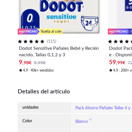
Vuelta al cole
(
111
)
Dodot Sensitive Pañales Bebé y Recién
Dodot Pack 
nacido, Tallas 0,1,2 y 3
e - Disponib
9
59
,98
€
9,99€
,99
€
7
4,9
40k+ vendidos
4,9
200+ v
Detalles del artículo
unidades
Pack Ahorro Pañales Tallas 4 y 
Color
Blanco