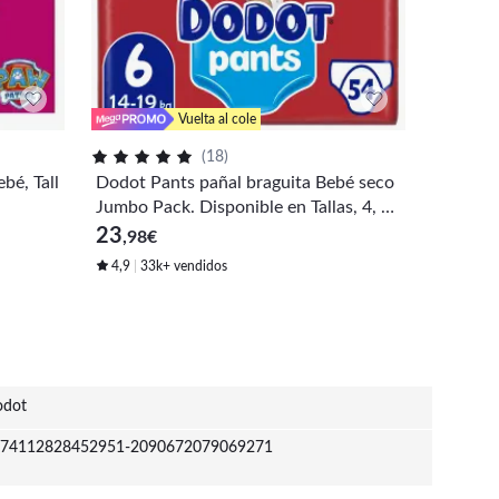
Vuelta al cole
(
18
)
bé, Tall
Dodot Pants pañal braguita Bebé seco
Dodot P
Jumbo Pack. Disponible en Tallas, 4, 5
Jumbo P
y 6.
5 y 6
23
47
,98
€
,98
€
4,9
33k+ vendidos
4,9
1k
dot
74112828452951-2090672079069271