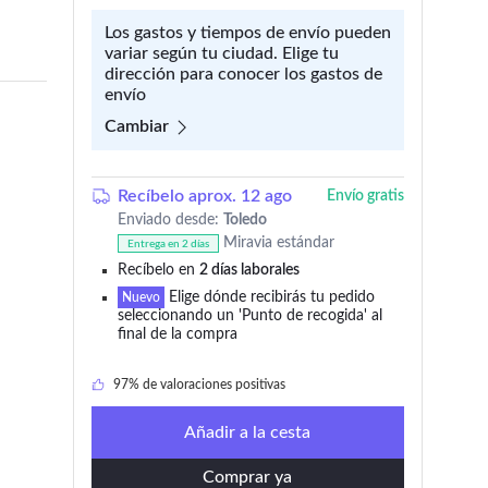
Los gastos y tiempos de envío pueden
variar según tu ciudad. Elige tu
dirección para conocer los gastos de
envío
Cambiar
Recíbelo aprox. 12 ago
Envío gratis
Enviado desde:
Toledo
Miravia estándar
Entrega en 2 días
Recíbelo en
2 días laborales
+999 añadido en los últimos 30 días
Elige dónde recibirás tu pedido
Nuevo
seleccionando un 'Punto de recogida' al
final de la compra
744 lo añadieron a 'Mi wishlist'
97% de valoraciones positivas
+999 añadido en los últimos 30 días
Añadir a la cesta
Comprar ya