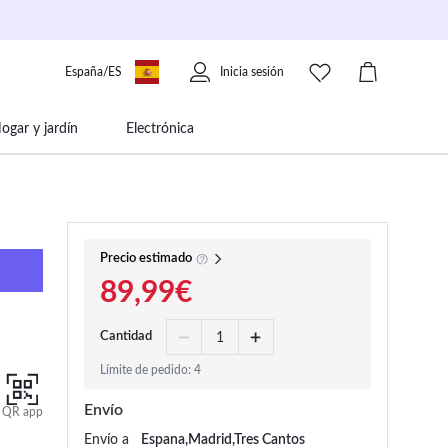
España/ES
Inicia sesión
ogar y jardín
Electrónica
 movilidad
Libros papelería y música
Precio estimado
89,99€
Cantidad
Límite de pedido: 4
Envío
QR app
Envío a
Espana,Madrid,Tres Cantos