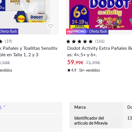
Oferta flash
Oferta flash
(
19
)
(
166
)
Pañales y Toallitas Sensitiv
Dodot Activity Extra Pañales Be
le en Talla 1, 2 y 3
as: 4+,5+ y 6+.
59
2,58€
,99
€
71,99€
endidos
4,9
1k+ vendidos
Marca
Do
5
Identificador del
13
artículo de Miravia