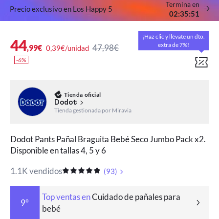
Termina en
Precio exclusivo en Los Happy 5
:
:
02
35
50
¡Haz clic y llévate un dto.
44
extra de 7%!
47,98€
,99€
0,39€/unidad
-6%
Tienda oficial
Dodot
Tienda gestionada por Miravia
Dodot Pants Pañal Braguita Bebé Seco Jumbo Pack x2.
Disponible en tallas 4, 5 y 6
1.1K vendidos
(
93
)
Top ventas en
Cuidado de pañales para
9°
bebé