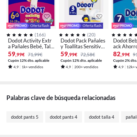
Oferta flash
Oferta flash
(
166
)
(
20
)
Dodot Activity Extr
Dodot Pack Pañales
Dodot Bebé
a Pañales Bebé, Tall
y Toallitas Sensitive -
ack Ahorro
as: 4+,5+ y 6+.
Disponible en Talla
Disponible 
59
59
82
,99
€
71,99€
,99
€
72,58€
,99
€
9
1, 2 y 3
3, 4, 5, 6 y 
Cupón 12% dto. aplicable
Cupón 12% dto. aplicable
Cupón 2% dto. 
4,9
1k+ vendidos
4,9
200+ vendidos
4,9
12k+ 
Palabras clave de búsqueda relacionadas
124 añadido en los últimos 30 días
dodot pants 5
dodot pants 4
dodot talla 4
pañal
95 lo añadieron a 'Mi wishlist'