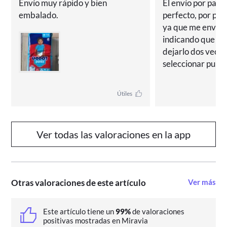
Envío muy rápido y bien 
El envío por parte
embalado.
perfecto, por par
ya que me envían 
indicando que han
dejarlo dos veces 
seleccionar punto
próximo y me enví
que debo recogerl
Útiles
había recogido!!!
Ver todas las valoraciones en la app
Otras valoraciones de este artículo
Ver más
Este artículo tiene un
99%
de valoraciones
positivas mostradas en Miravia