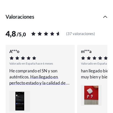
Valoraciones
4,8
/
5,0
(
37 valoraciones
)
A***o
m***a
Valorado en España hace 6 meses
Valorado en España hac
He comprando el SN y son 
han llegado bien 
auténticos. 
Han llegado en 
muy bien y bien
perfecto estado y la calidad de 
sonido es muy buena
.