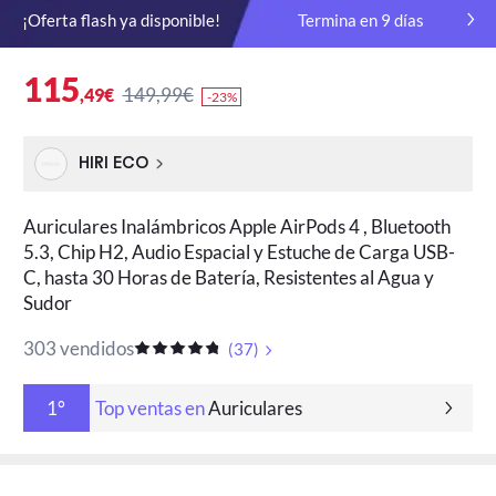
¡Oferta flash ya disponible!
Termina en
9
días
115
149,99€
,49€
-23%
HIRI ECO
Auriculares Inalámbricos Apple AirPods 4 , Bluetooth
5.3, Chip H2, Audio Espacial y Estuche de Carga USB-
C, hasta 30 Horas de Batería, Resistentes al Agua y
Sudor
303 vendidos
(
37
)
Top ventas en
Auriculares
1°