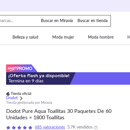
Buscar en Miravia
Buscar en tienda
Belleza y salud
Moda mujer
Moda hombre
H
uipaje
Mascotas
Bebé
Moda infantil
Motor y
¡Oferta flash ya disponible!
Termina en
9
días
Tienda oficial
Dodot
Tienda gestionada por Miravia
Dodot Pure Aqua Toallitas 30 Paquetes De 60
Unidades = 1800 Toallitas
685 valoraciones
5.7K vendidos