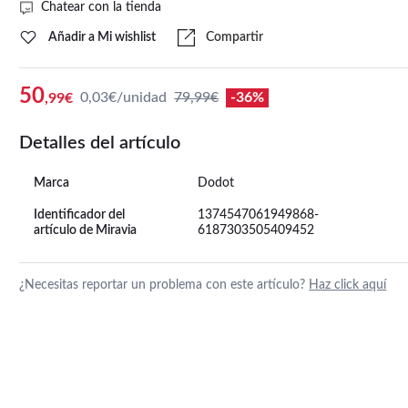
Chatear con la tienda
Añadir a Mi wishlist
Compartir
50
0,03€/unidad
79,99€
-36%
,99€
Detalles del artículo
Marca
Dodot
Identificador del
1374547061949868-
artículo de Miravia
6187303505409452
¿Necesitas reportar un problema con este artículo?
Haz click aquí