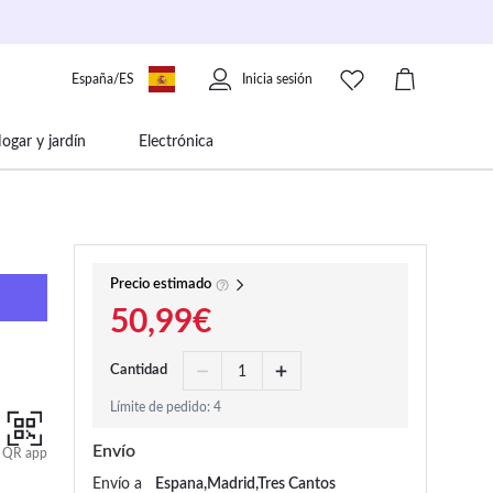
España/ES
Inicia sesión
ogar y jardín
Electrónica
 movilidad
Libros papelería y música
Precio estimado
50,99€
Cantidad
Límite de pedido: 4
Envío
QR app
Envío a
Espana,Madrid,Tres Cantos