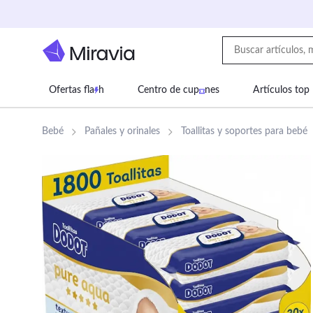
Ofertas fla
h
Centro de cup
nes
Artículos top
Supermercado
Juguetes
Deportes
Eq
Bebé
Pañales y orinales
Toallitas y soportes para bebé