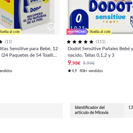
Vuelta al cole
Vuelta al cole
(
11
)
(
111
)
itas Sensitive para Bebé, 12
Dodot Sensitive Pañales Bebé y
s (24 Paquetes de 54 Toallita
nacido, Tallas 0,1,2 y 3
fume con PH natural y fibra
9
,98
€
9,99€
Vegetal, Óptima Protección
endidos
4,9
40k+ vendidos
.
Identificador del
13
artículo de Miravia