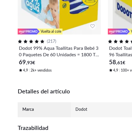
Vuelta al cole
(
217
)
Dodot 99% Aqua Toallitas Para Bebé 3
Dodot Toall
0 Paquetes De 60 Unidades = 1800 To
96 Toallita
allitas
s), Sin per
69
58
,93
€
,61
€
de origen 
4,9
2k+ vendidos
4,9
100+ v
para la Piel
Detalles del artículo
Marca
Dodot
Trazabilidad