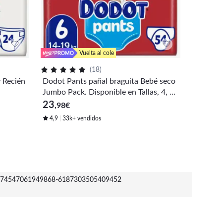
Vuelta al cole
(
18
)
 Recién
Dodot Pants pañal braguita Bebé seco
Dodot Ac
Jumbo Pack. Disponible en Tallas, 4, 5
as: 4+,5
y 6.
23
59
,98
€
,99
€
4,9
33k+ vendidos
4,9
1k
74547061949868-6187303505409452