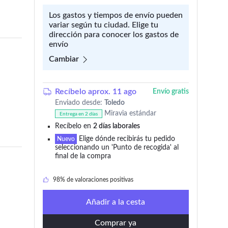
Los gastos y tiempos de envío pueden
variar según tu ciudad. Elige tu
dirección para conocer los gastos de
envío
Cambiar
Recíbelo aprox. 11 ago
Envío gratis
Enviado desde:
Toledo
Miravia estándar
Entrega en 2 días
Recíbelo en
2 días laborales
Elige dónde recibirás tu pedido
505 añadido en los últimos 30 días
Nuevo
seleccionando un 'Punto de recogida' al
final de la compra
430 lo añadieron a 'Mi wishlist'
98% de valoraciones positivas
505 añadido en los últimos 30 días
Añadir a la cesta
Comprar ya