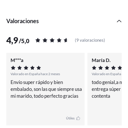
Valoraciones
4,9
/
5,0
(
9 valoraciones
)
M***a
María D.
Valorado en España hace 2 meses
Valorado en España hac
Envío super rápido y bien 
todo genial,a muy 
embalado, son las que siempre usa 
entrega súper ráp
mi marido, todo perfecto gracias
contenta
Útiles