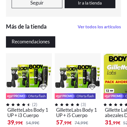
Seguir
Ir a la tienda
Más de la tienda
Ver todos los artículos
Recomendaciones
Oferta flash
Oferta flash
O
(
2
)
(
3
)
GilletteLabs Body 1
GilletteLabs Body 1
Gillette L
UP + i3 Cuerpo
UP + i5 Cuerpo
abezales 
bio Para M
39
57
31
,99
€
54,99€
,99
€
74,99€
,99
€
5
De Afeitar