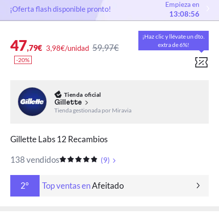
Empieza en
¡Oferta flash disponible pronto!
:
:
13
08
55
¡Haz clic y llévate un dto.
47
extra de 6%!
59,97€
,79€
3,98€/unidad
-20%
Tienda oficial
Gillette
Tienda gestionada por Miravia
Gillette Labs 12 Recambios
138 vendidos
(
9
)
Top ventas en
Afeitado
2°