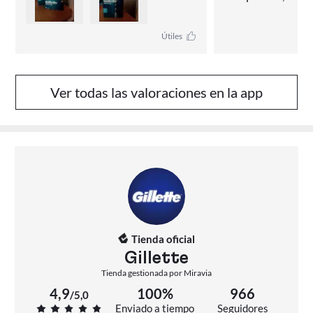
entrega en C/ Reg
07008, Pack útil 
Útiles
tus modelos siemp
Los cuchillas cor
fácilmente,  Opnni
Ver todas las valoraciones en la app
recomendable,
Tienda oficial
Gillette
Tienda gestionada por Miravia
4,9
100%
966
/
5,0
Enviado a tiempo
Seguidores