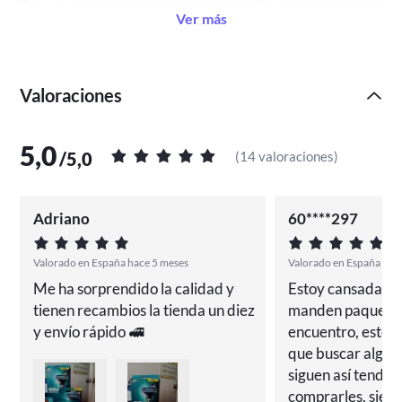
Ver más
Valoraciones
5,0
/
5,0
(
14 valoraciones
)
Adriano
60****297
Valorado en España hace 5 meses
Valorado en España Hace
Me ha sorprendido la calidad y 
Estoy cansada de 
tienen recambios la tienda un diez 
manden paquetes 
y envío rápido 🚅
encuentro, estoy
que buscar alguien
siguen así tendré 
comprarles, siem