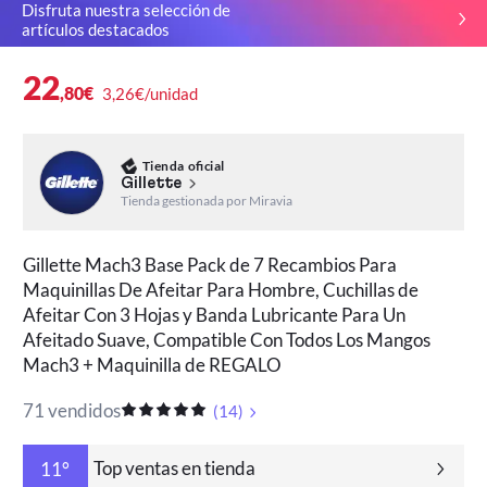
Disfruta nuestra selección de
artículos destacados
22
,80€
3,26€/unidad
Tienda oficial
Gillette
Tienda gestionada por Miravia
Gillette Mach3 Base Pack de 7 Recambios Para
Maquinillas De Afeitar Para Hombre, Cuchillas de
Afeitar Con 3 Hojas y Banda Lubricante Para Un
Afeitado Suave, Compatible Con Todos Los Mangos
Mach3 + Maquinilla de REGALO
71 vendidos
(
14
)
Top ventas en tienda
11°