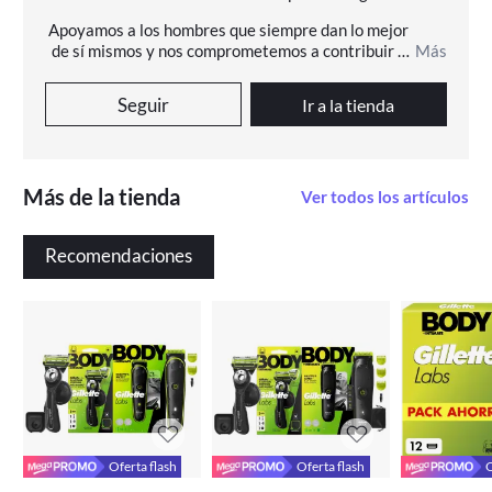
Apoyamos a los hombres que siempre dan lo mejor 
de sí mismos y nos comprometemos a contribuir a 
Más
que todos los hombres muestren su mejor cara.
Seguir
Ir a la tienda
Más de la tienda
Ver todos los artículos
Recomendaciones
Oferta flash
Oferta flash
O