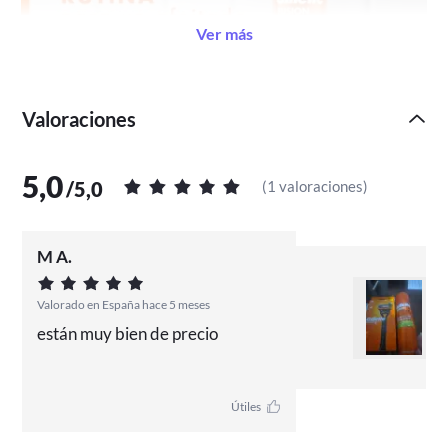
Ver más
Valoraciones
5,0
/
5,0
(
1 valoraciones
)
M A.
Valorado en España hace 5 meses
están muy bien de precio
Útiles