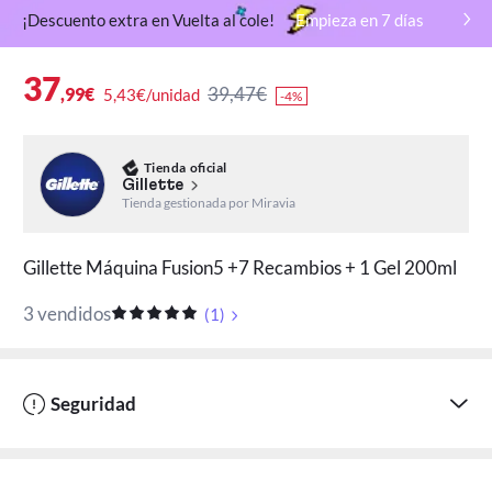
¡Descuento extra en Vuelta al cole!
Empieza en
7
días
37
39,47€
,99€
5,43€/unidad
-4%
Tienda oficial
Gillette
Tienda gestionada por Miravia
Gillette Máquina Fusion5 +7 Recambios + 1 Gel 200ml
3 vendidos
(
1
)
Seguridad