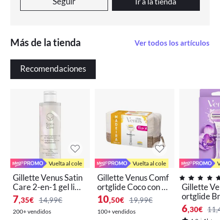
Seguir
Ir a la tienda
Más de la tienda
Ver todos los artículos
Recomendaciones
Vuelta al cole
Vuelta al cole
V
Gillette Venus Satin
Gillette Venus Comf
Care 2-en-1 gel limp
ortglide Coco con Ol
Gillette V
iador + gel de depila
ay, maquinilla de mu
ortglide B
7
10
,35
€
14,99€
,50
€
19,99€
ción para ingles y zo
jer, 1 mango + 2 reca
quinilla De
6
,30
€
11,
200+ vendidos
100+ vendidos
na intima, 190 ml
mbios
Mango + 2