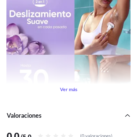
Ver más
Valoraciones
0,0
/
5,0
(
0 valoraciones
)