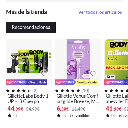
Más de la tienda
Ver todos los artículos
Recomendaciones
Oferta flash
Vuelta al cole
O
(
2
)
(
10
)
GilletteLabs Body 1
Gillette Venus Comf
Gillette L
UP + i3 Cuerpo
ortglide Breeze, Ma
abezales 
quinilla De Mujer, 1
bio Para M
44
6
41
,99
€
54,99€
,30
€
11,49€
,99
€
5
Mango + 2 Recambi
De Afeitar
4,5
4,9
1k+ vendidos
5,0
10+ v
os, 3 Hojas, Para Un
mbios
a Depilación Suave,