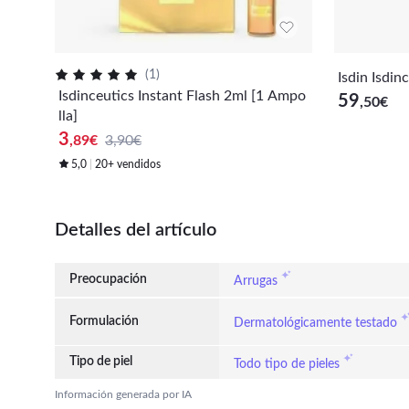
(
1
)
Isdin Isdin
Isdinceutics Instant Flash 2ml [1 Ampo
59
,50
€
lla]
3
,89
€
3,90€
5,0
20+ vendidos
Detalles del artículo
Preocupación
Arrugas
Formulación
Dermatológicamente testado
Tipo de piel
Todo tipo de pieles
Información generada por IA