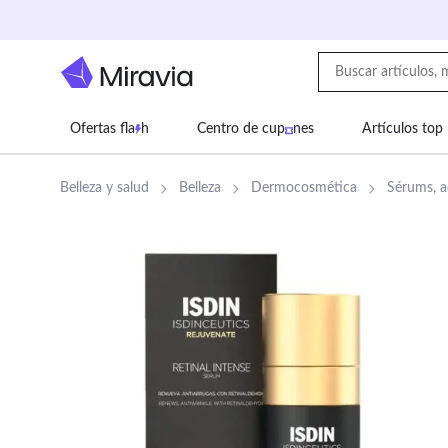
Ofertas fla
h
Centro de cup
nes
Artículos top
Supermercado
Juguetes
Deportes
Eq
Belleza y salud
Belleza
Dermocosmética
Sérums, a