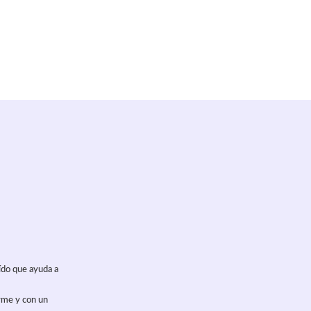
ído que ayuda a
orme y con un