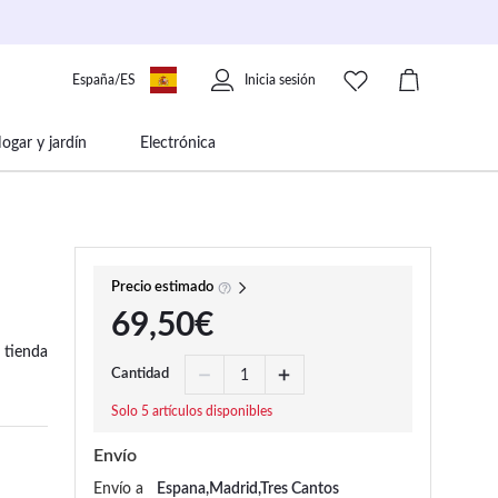
España/ES
Inicia sesión
ogar y jardín
Electrónica
 movilidad
Libros papelería y música
Precio estimado
69,50€
 tienda
Cantidad
Solo 5 artículos disponibles
Envío
Envío a
Espana,Madrid,Tres Cantos