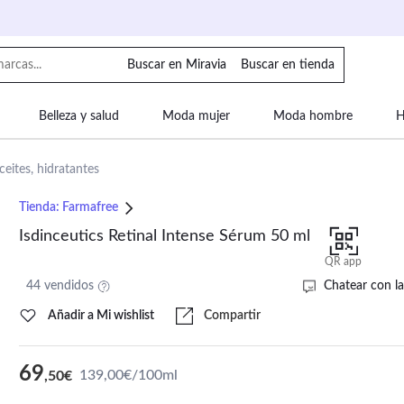
Buscar en Miravia
Buscar en tienda
Belleza y salud
Moda mujer
Moda hombre
H
uipaje
Mascotas
Bebé
Moda infantil
Motor y
ceites, hidratantes
Tienda:
Farmafree
Isdinceutics Retinal Intense Sérum 50 ml
QR app
44 vendidos
Chatear con la
Añadir a Mi wishlist
Compartir
69
139,00€/100ml
,50€