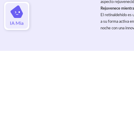
aspecto rejuvenecid
Rejuvenece mientr
El retinaldehído es 
a su forma activa e
IA Mia
noche con una innova
Valoraciones
Aún no hay valoraciones de este artí