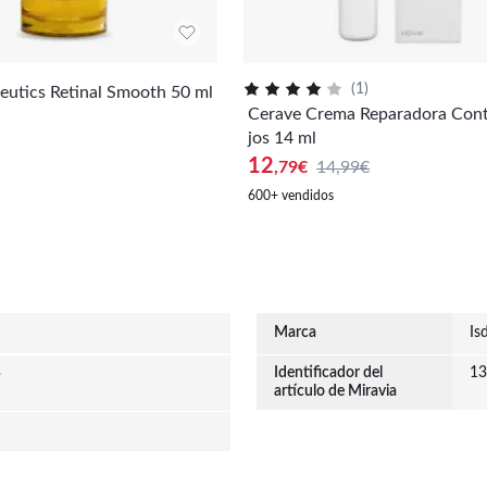
(
1
)
ceutics Retinal Smooth 50 ml
Cerave Crema Reparadora Con
jos 14 ml
12
,79
€
14,99€
600+ vendidos
Marca
Is
Identificador del
13
artículo de Miravia