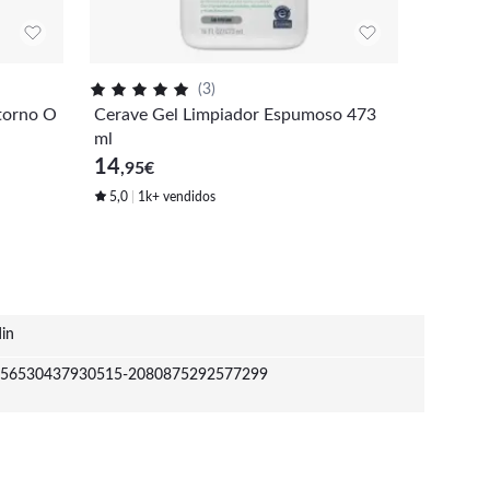
(
3
)
Isdin Is
torno O
Cerave Gel Limpiador Espumoso 473
sture N
ml
34
,90
€
14
,95
€
5,0
1k+ vendidos
din
56530437930515-2080875292577299