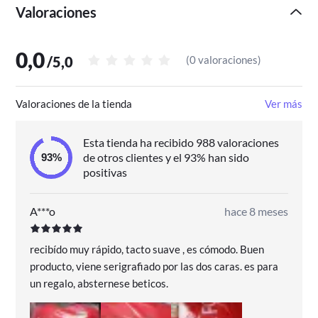
Valoraciones
oportunidad de lucir a la moda y protegerte del frío con
esta chaqueta de Jack&Jones. ¡Hazte con la tuya
ahora!
0,0
/
5,0
(
0 valoraciones
)
Valoraciones de la tienda
Ver más
Esta tienda ha recibido 988 valoraciones
de otros clientes y el 93% han sido
positivas
A***o
hace 8 meses
recibído muy rápido, tacto suave , es cómodo. Buen
producto, viene serigrafiado por las dos caras. es para
un regalo, absternese beticos.