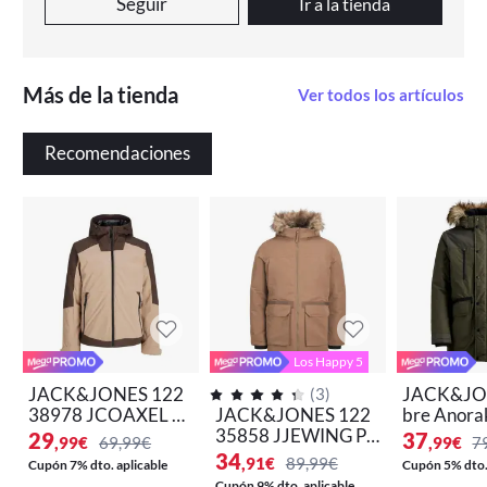
Seguir
Ir a la tienda
Más de la tienda
Ver todos los artículos
Recomendaciones
Los Happy 5
JACK&JONES 122
JACK&JO
(
3
)
38978 JCOAXEL T
JACK&JONES 122
bre Anora
RANSITIONAL JAC
35858 JJEWING PA
a Cazador
29
37
,99
€
69,99€
,99
€
7
KET SN Hombre An
RKA SN Hombre An
brigo 262
34
,91
€
89,99€
Cupón 7% dto. aplicable
Cupón 5% dto. 
orak Chaqueta Caza
orak Chaqueta Caza
Cupón 9% dto. aplicable