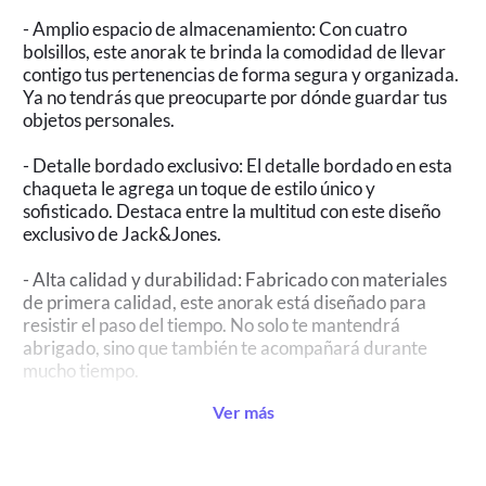
- Amplio espacio de almacenamiento: Con cuatro
bolsillos, este anorak te brinda la comodidad de llevar
contigo tus pertenencias de forma segura y organizada.
Ya no tendrás que preocuparte por dónde guardar tus
objetos personales.
- Detalle bordado exclusivo: El detalle bordado en esta
chaqueta le agrega un toque de estilo único y
sofisticado. Destaca entre la multitud con este diseño
exclusivo de Jack&Jones.
- Alta calidad y durabilidad: Fabricado con materiales
de primera calidad, este anorak está diseñado para
resistir el paso del tiempo. No solo te mantendrá
abrigado, sino que también te acompañará durante
mucho tiempo.
Ver más
El JACK&JONES Hombre Anorak Chaqueta Cazadora
Parka Abrigo 28237 es la elección perfecta para
aquellos hombres que buscan combinar estilo y
funcionalidad en una sola prenda. No pierdas la