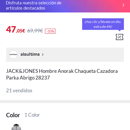
Disfruta nuestra selección de
artículos destacados
¡Haz clic y llévate un dto.
47
extra de 4%!
69,99€
,05€
-33%
alaultima
JACK&JONES Hombre Anorak Chaqueta Cazadora
Parka Abrigo 28237
21 vendidos
Color
1 Color