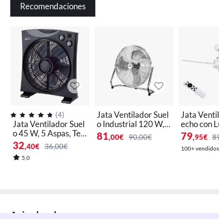
Recomendaciones
Jata Ventilador Suel
Jata Venti
(
4
)
Jata Ventilador Suel
o Industrial 120 W, 3
echo con L
o 45 W, 5 Aspas, Te
Aspas Metálicas de
Bajo consu
81
79
,00
€
90,00€
,95
€
8
mporizador 120 mi
55 cm de diámetro,
m de Diáme
32
,40
€
36,00€
100+ vendidos
n, 3 Velocidades, Rej
3 Velocidades, Inclin
pas Revers
5,0
illa Giratoria, Desco
ación ajustable, Siste
elocidades,
nexión Automática,
ma de Seguridad, A
o, Función
Antideslizante - JVV
ntideslizante - JVVS
erano, Pr
S3112
3014
Motor DC 
- JVTE42
Aviso legal