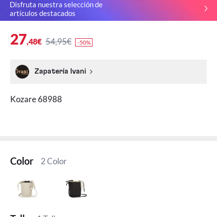
Disfruta nuestra selección de
artículos destacados
27
54,95€
,48€
-50%
Zapatería Ivani
Kozare 68988
Color
2 Color