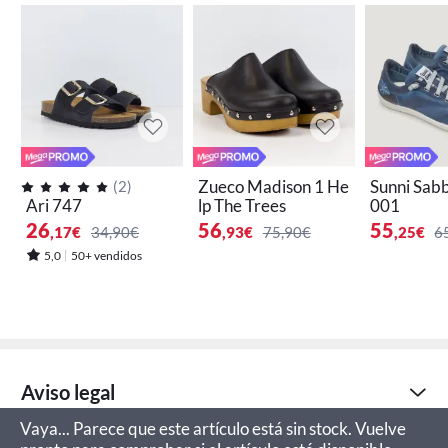
Zueco Madison 1 He
Sunni Sab
(
2
)
Ari 747
lp The Trees
001
26
56
55
,17
€
34,90€
,93
€
75,90€
,25
€
6
5,0
50+ vendidos
Aviso legal
Vaya... Parece que este artículo está sin stock. Vuelve