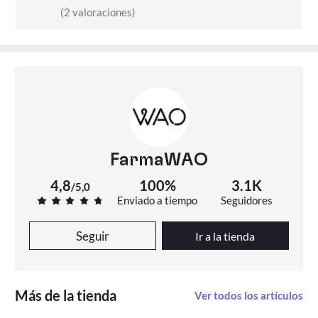
- Pentylene glycol
(2 valoraciones)
- Niacinamide
- Dimethicone
- Ammonium polyacryldimethyltauramide / ammonium
polyacryloyldimethyl taurate
- Polymethylsilsesquioxane
- Polysorbate 20
- Allantoin
- Glyceryl acrylate/acrylic acid copolymer
- Dimethiconol
- Aluminum starch octenylsuccinate
FarmaWAO
- Carnosine
- Disodium edta
4,8
100%
3.1K
/
5,0
- Citric acid
Enviado a tiempo
Seguidores
- Acetyl dipeptide-1 cetyl ester
- Xanthan gum
Seguir
Ir a la tienda
- T-butyl alcohol
- Toluene sulfonic acid
- Tocopherol
Sin parabenos
Más de la tienda
Ver todos los artículos