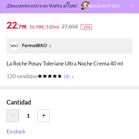
¡Descuento extra en Vuelta al cole!
Empieza en
9
días
22
27,85€
,79€
56,98€/100ml
-18%
FarmaWAO
La Roche Posay Toleriane Ultra Noche Crema 40 ml
120 vendidos
(
4
)
Cantidad
En stock