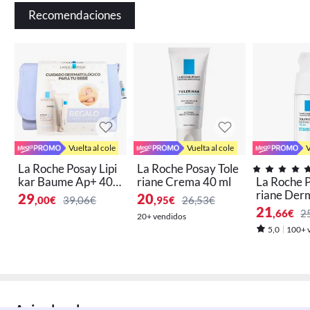
Recomendaciones
Vuelta al cole
Vuelta al cole
V
La Roche Posay Lipi
La Roche Posay Tole
kar Baume Ap+ 400
riane Crema 40 ml
La Roche P
ml + Cicaplast Baum
riane Der
29
20
,00
€
39,06€
,95
€
26,53€
e 40 ml+ Cambiador
Ojos 20 ml
21
,66
€
2
20+ vendidos
Pack
5,0
100+ 
73 lo añadieron a 'Mi wishlist'
Artículo con envío y devolución gratis