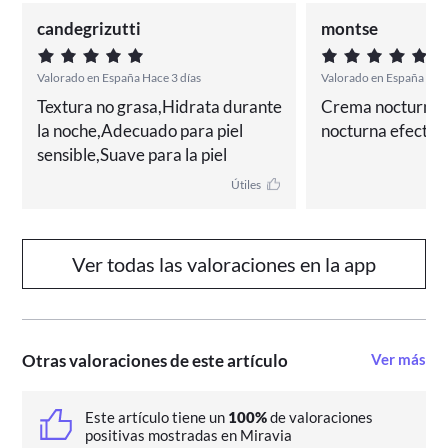
atracción del agua).
candegrizutti
montse
- Agua Termal de la Roche Posay: calma la sensación de
quemazón y tirantez de las pieles intolerantes.
Posee una carta de formulación estricta con el mínimo
Valorado en España Hace 3 días
Valorado en España Hace
número de ingredientes posible, para minimizar el
Textura no grasa,Hidrata durante 
Crema nocturna e
riesgo de intolerancias y alergias.
la noche,Adecuado para piel 
nocturna efectiva
Además, su fórmula está contenida en un envase con
sensible,Suave para la piel
tecnología ultra hermética que garantiza una seguridad
y ausencia de contaminación, algo imprescindible para
Útiles
las pieles intolerantes y reactivas
¿QUÉ COMPONENTES TIENE LA
ROCHE POSAY TOLERIANE
Ver todas las valoraciones en la app
ULTRA CREMA NOCHE 40 ML .?
- Aqua / water
- Glycerin
Otras valoraciones de este artículo
Ver más
- Squalane
- Propanediol
- Butylene glycol
Este artículo tiene un
100%
de valoraciones
- Butyrospermum parkii butter / shea butter
positivas mostradas en Miravia