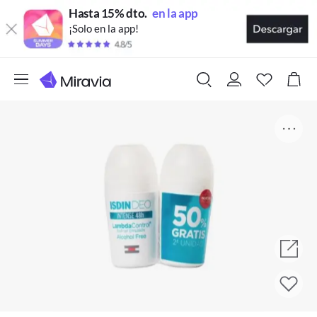
Hasta 15% dto.
en la app
¡Solo en la app!