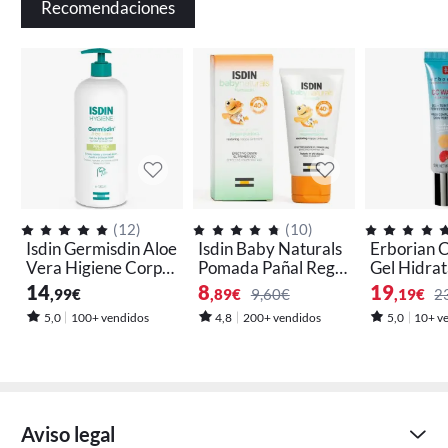
Recomendaciones
(
12
)
(
10
)
Isdin Germisdin Aloe
Isdin Baby Naturals
Erborian 
Vera Higiene Corpo
Pomada Pañal Rege
Gel Hidrat
ral Piel Seca 1 Litro
neradora Piel Sensib
ligero Ref
14
8
19
,99
€
,89
€
9,60€
,19
€
2
le ZN40 50 ml
Matificant
5,0
100+ vendidos
4,8
200+ vendidos
5,0
10+ v
rado 15 m
Aviso legal