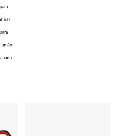
para 
turas 
para 
 unión 
cabado 