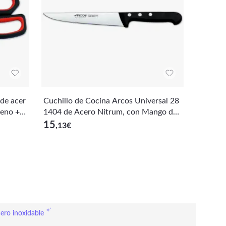
de acer
Cuchillo de Cocina Arcos Universal 28
leno + E
1404 de Acero Nitrum, con Mango de
r
Polioximetileno y hoja de 17 cm en est
15
,13
€
uche
ero inoxidable