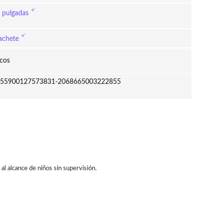
 pulgadas
chete
cos
55900127573831-2068665003222855
al alcance de niños sin supervisión.