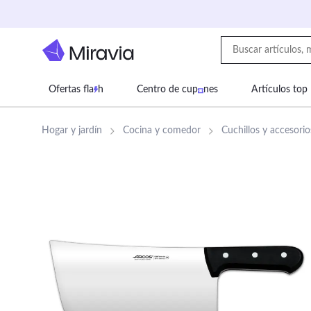
Ofertas fla
h
Centro de cup
nes
Artículos top
Supermercado
Juguetes
Deportes
Eq
Hogar y jardín
Cocina y comedor
Cuchillos y accesorio