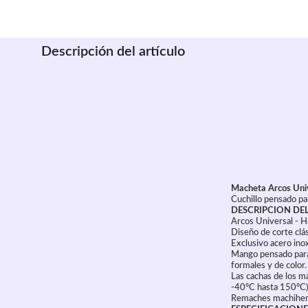
Descripción del artículo
Macheta Arcos Univ
Cuchillo pensado para
DESCRIPCION DE
Arcos Universal - 
Diseño de corte clás
Exclusivo acero ino
Mango pensado para 
formales y de color.
Las cachas de los m
-40ºC hasta 150ºC)
Remaches machihembr