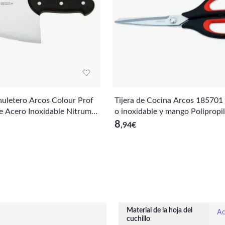
huletero Arcos Colour Prof
Tijera de Cocina Arcos 185701 
 Acero Inoxidable Nitrum y
o inoxidable y mango Polipropi
nómico de Polipropileno N
lastómero de 240 mm en blíste
8
,94
€
Material de la hoja del
Ac
cuchillo