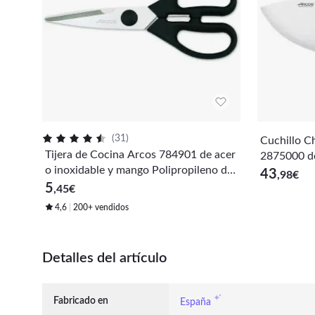
(
31
)
Cuchillo C
Tijera de Cocina Arcos 784901 de acer
2875000 de
o inoxidable y mango Polipropileno de
Mango Ergo
43
,98
€
195 mm en blíster
5
egro
,45
€
4,6
200+ vendidos
Detalles del artículo
Fabricado en
España