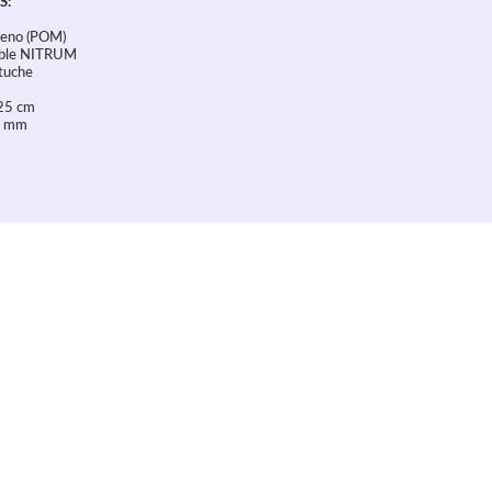
S:
leno (POM)
dable NITRUM
stuche
 25 cm
 4 mm
culo