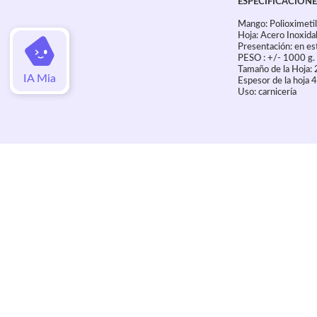
ESPECIFICACIONE
Mango: Polioximeti
Hoja: Acero Inoxi
Presentación: en e
PESO : +/- 1000 g.
Tamaño de la Hoja:
IA Mia
Espesor de la hoja
Uso: carnicería
Valoraciones
Aún no hay valoraciones de este artí