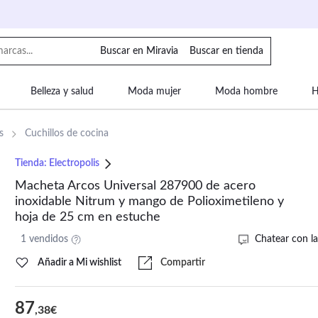
Buscar en Miravia
Buscar en tienda
Belleza y salud
Moda mujer
Moda hombre
H
uipaje
Mascotas
Bebé
Moda infantil
Motor y
s
Cuchillos de cocina
Tienda:
Electropolis
Macheta Arcos Universal 287900 de acero
inoxidable Nitrum y mango de Polioximetileno y
hoja de 25 cm en estuche
1 vendidos
Chatear con la
Añadir a Mi wishlist
Compartir
87
,38€