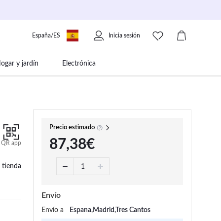
España/ES
Inicia sesión
ogar y jardín
Electrónica
 movilidad
Libros papelería y música
Precio estimado
87,38€
QR app
 tienda
Envío
Envío a
Espana,Madrid,Tres Cantos