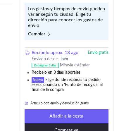
Los gastos y tiempos de envío pueden
variar según tu ciudad. Elige tu
dirección para conocer los gastos de
envío
Cambiar
Recíbelo aprox. 13 ago
Envío gratis
Enviado desde:
Jaén
Miravia estándar
Entrega en 3 días
Recíbelo en
3 días laborales
Elige dónde recibirás tu pedido
Artículo con envío y devolución gratis
Nuevo
seleccionando un 'Punto de recogida' al
final de la compra
Solo
quedan 3
en stock
Artículo con envío y devolución gratis
Añadir a la cesta
Comprar ya