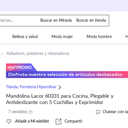
Buscar en Miravia
Buscar en tienda
Belleza y salud
Moda mujer
Moda hombre
H
uipaje
Mascotas
Bebé
Moda infantil
Motor y
Ralladores, peladores y rebanadoras
Disfruta nuestra selección de artículos destacados
Tienda:
Ferretería Hiperolivar
Mandolina Lacor 60331 para Cocina, Plegable y
Antideslizante con 5 Cuchillas y Exprimidor
7 vendidos
Chatear con la
Añadir a Mi wishlist
Compartir