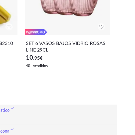
782310
SET 6 VASOS BAJOS VIDRIO ROSAS
IBILI 
LINE 29CL
CUCHIL
A COC
10
16
,95
€
,50
€
40+ vendidos
ástico
licona