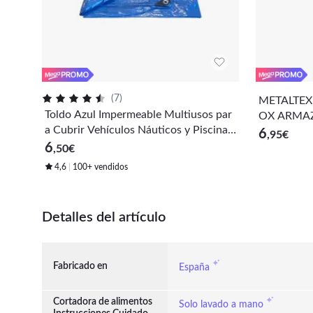
(
7
)
METALTEX
Toldo Azul Impermeable Multiusos par
OX ARMA
a Cubrir Vehículos Náuticos y Piscinas
6
,95
€
con Ojales Reforzados
6
,50
€
4,6
100+ vendidos
Detalles del artículo
Fabricado en
España
Cortadora de alimentos
Solo lavado a mano