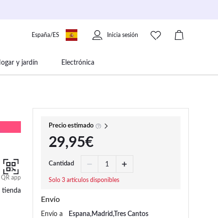
España/ES
Inicia sesión
ogar y jardín
Electrónica
 movilidad
Libros papelería y música
Precio estimado
29,95€
Cantidad
QR app
Solo 3 artículos disponibles
 tienda
Envío
Envío a
Espana,Madrid,Tres Cantos