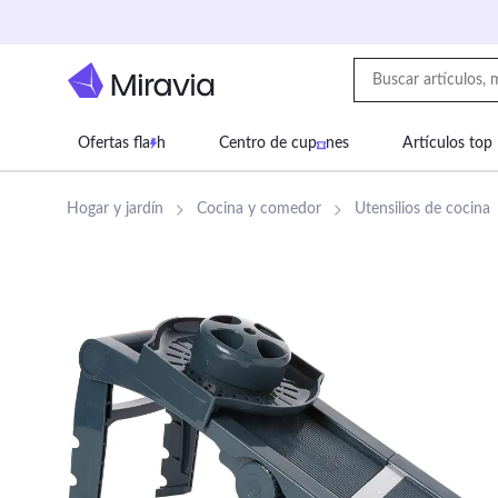
Ofertas fla
h
Centro de cup
nes
Artículos top
Supermercado
Juguetes
Deportes
Eq
Hogar y jardín
Cocina y comedor
Utensilios de cocina