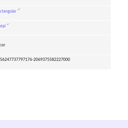
ctangular
tal
cor
56247737797176-2069375582227000