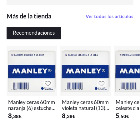
Más de la tienda
Ver todos los artículos
Recomendaciones
Manley ceras 60mm
Manley ceras 60mm
Manley c
naranja (6) estuche
violeta natural (13) e
celeste cla
de 12
stuche de 12
uche de 1
8
8
5
,38
€
,38
€
,50
€