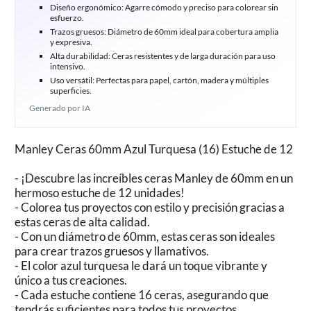
Diseño ergonómico: Agarre cómodo y preciso para colorear sin
esfuerzo.
Trazos gruesos: Diámetro de 60mm ideal para cobertura amplia
y expresiva.
Alta durabilidad: Ceras resistentes y de larga duración para uso
intensivo.
Uso versátil: Perfectas para papel, cartón, madera y múltiples
superficies.
Generado por IA
Manley Ceras 60mm Azul Turquesa (16) Estuche de 12
- ¡Descubre las increíbles ceras Manley de 60mm en un
hermoso estuche de 12 unidades!
- Colorea tus proyectos con estilo y precisión gracias a
estas ceras de alta calidad.
- Con un diámetro de 60mm, estas ceras son ideales
para crear trazos gruesos y llamativos.
- El color azul turquesa le dará un toque vibrante y
único a tus creaciones.
- Cada estuche contiene 16 ceras, asegurando que
tendrás suficientes para todos tus proyectos.