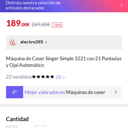
Disfruta nuestra selección de
artículos destacados
189
269,00€
,00€
-30%
electro365
Máquina de Coser Singer Simple 3221 con 21 Puntadas
y Ojal Automático
22 vendidos
(
2
)
Mejor valorados en
Máquinas de coser
4°
Cantidad