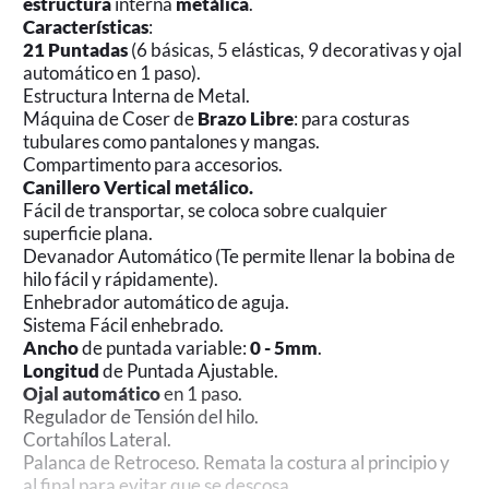
estructura
interna
metálica
.
Características
:
21 Puntadas
(6 básicas, 5 elásticas, 9 decorativas y ojal
automático en 1 paso).
Estructura Interna de Metal.
Máquina de Coser de
Brazo Libre
: para costuras
tubulares como pantalones y mangas.
Compartimento para accesorios.
Canillero Vertical metálico.
Fácil de transportar, se coloca sobre cualquier
superficie plana.
Devanador Automático (Te permite llenar la bobina de
hilo fácil y rápidamente).
Enhebrador automático de aguja.
Sistema Fácil enhebrado.
Ancho
de puntada variable:
0 - 5mm
.
Longitud
de Puntada Ajustable.
Ojal
automático
en 1 paso.
Regulador de Tensión del hilo.
Cortahílos Lateral.
Palanca de Retroceso. Remata la costura al principio y
al final para evitar que se descosa.