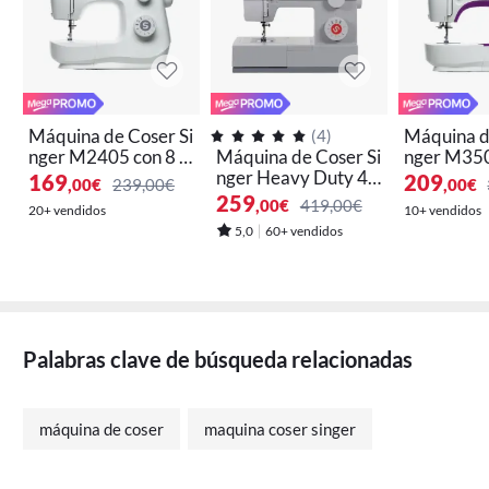
Máquina de Coser Si
Máquina d
(
4
)
nger M2405 con 8 P
Máquina de Coser Si
nger M350
untadas Básicas y D
nger Heavy Duty 44
ntadas - R
169
209
,00
€
239,00€
,00
€
ecorativas
11 Semi-profesional
n Largo y 
259
,00
€
419,00€
20+ vendidos
10+ vendidos
al Automát
5,0
60+ vendidos
brador Au
Estructura
e Metal
Palabras clave de búsqueda relacionadas
máquina de coser
maquina coser singer