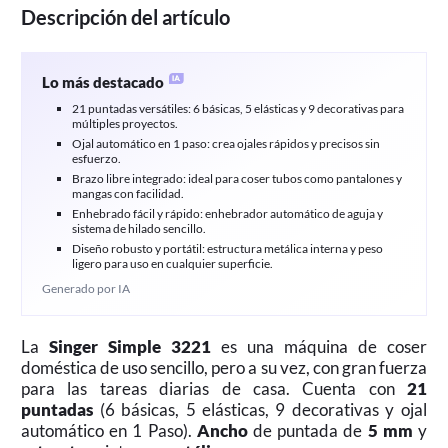
Descripción del artículo
Lo más destacado
21 puntadas versátiles: 6 básicas, 5 elásticas y 9 decorativas para
múltiples proyectos.
Ojal automático en 1 paso: crea ojales rápidos y precisos sin
esfuerzo.
Brazo libre integrado: ideal para coser tubos como pantalones y
mangas con facilidad.
Enhebrado fácil y rápido: enhebrador automático de aguja y
sistema de hilado sencillo.
Diseño robusto y portátil: estructura metálica interna y peso
ligero para uso en cualquier superficie.
Generado por IA
La
Singer Simple 3221
es una máquina de coser
doméstica de uso sencillo, pero a su vez, con gran fuerza
para las tareas diarias de casa. Cuenta con
21
puntadas
(6 básicas, 5 elásticas, 9 decorativas y ojal
automático en 1 Paso).
Ancho
de puntada de
5 mm
y