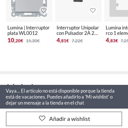
Lumina | Interruptor
Interruptor Unipolar
Lumina int
plata WL0012
con Pulsador 2A 25
rco 1 elem
0V Blanco
co polar 
10
4
4
,20
€
15,30€
,81
€
7,22€
,83
€
7,2
Aviso legal
Vaya... El artículo no está disponible porque la tienda
está de vacaciones. Puedes añadirlo a 'Mi wishlist' o
dejar un mensaje a la tienda en el chat
Añadir a wishlist