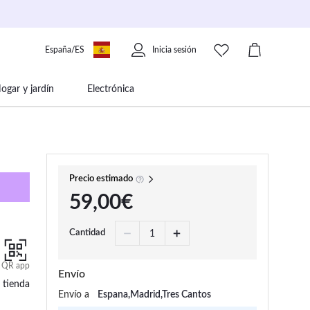
España/ES
Inicia sesión
ogar y jardín
Electrónica
 movilidad
Libros papelería y música
Precio estimado
59,00€
Cantidad
QR app
Envío
 tienda
Envío a
Espana,Madrid,Tres Cantos