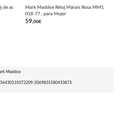
j de ac
Mark Maddox Reloj Marais Rosa MM1
Mark M
018-77 , para Mujer
-67 , p
59
65
,00
€
,00
€
rk Maddox
56430135072209-2069835580433873