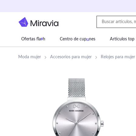
Ofertas fla
h
Centro de cup
nes
Artículos top
Supermercado
Juguetes
Deportes
Eq
Moda mujer
Accesorios para mujer
Relojes para mujer