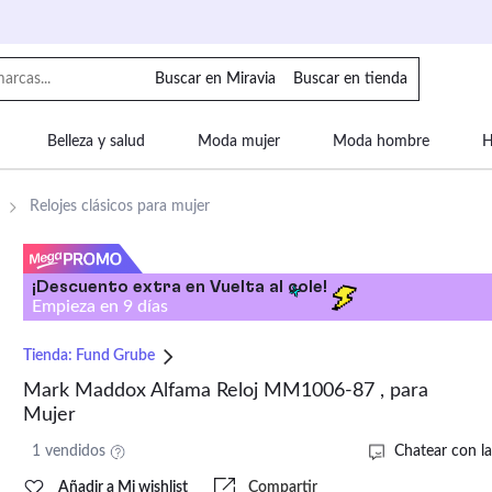
Buscar en Miravia
Buscar en tienda
Belleza y salud
Moda mujer
Moda hombre
H
uipaje
Mascotas
Bebé
Moda infantil
Motor y
Relojes clásicos para mujer
¡Descuento extra en Vuelta al cole!
Empieza en
9
días
Tienda:
Fund Grube
Mark Maddox Alfama Reloj MM1006-87 , para
Mujer
1 vendidos
Chatear con la
Añadir a Mi wishlist
Compartir