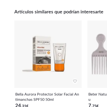
Artículos similares que podrían interesarte
Bella Aurora Protector Solar Facial An
Beter Natu
timanchas SPF50 50ml
u
24
7
,31
€
,75
€