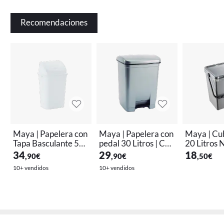
Recomendaciones
Maya | Papelera con
Maya | Papelera con
Maya | Cu
Tapa Basculante 50
pedal 30 Litros | Col
20 Litros 
Litros | Ref 04146
or Gris | Ref 09089
o con Asa 
34
29
18
,90
€
,90
€
,50
€
| Color Azu
10+ vendidos
10+ vendidos
179
Artículo con envío y devolución gratis
Solo
quedan 20
en stock