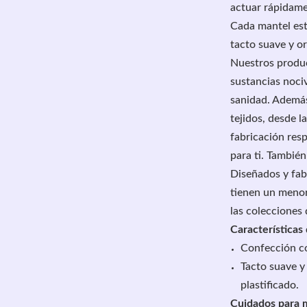
actuar rápidame
Cada mantel est
tacto suave y or
Nuestros produc
sustancias noci
sanidad. Además
tejidos, desde l
fabricación res
para ti. Tambié
Diseñados y fab
tienen un meno
las colecciones 
Características
Confección co
Tacto suave y 
plastificado.
Cuidados para 