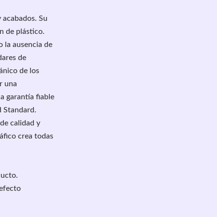
y acabados. Su
n de plástico.
 la ausencia de
dares de
ánico de los
r una
 garantía fiable
d Standard.
de calidad y
fico crea todas
ducto.
 efecto