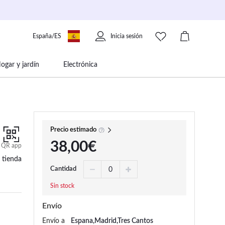
España/ES
Inicia sesión
ogar y jardín
Electrónica
 movilidad
Libros papelería y música
Precio estimado
38,00€
QR app
 tienda
Cantidad
Sin stock
Envío
Envío a
Espana,Madrid,Tres Cantos