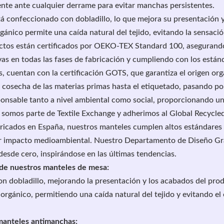
nte ante cualquier derrame para evitar manchas persistentes.
á confeccionado con dobladillo, lo que mejora su presentación 
gánico permite una caída natural del tejido, evitando la sensació
tos están certificados por OEKO-TEX Standard 100, asegurando
vas en todas las fases de fabricación y cumpliendo con los están
, cuentan con la certificación GOTS, que garantiza el origen org
a cosecha de las materias primas hasta el etiquetado, pasando po
ponsable tanto a nivel ambiental como social, proporcionando una
n somos parte de Textile Exchange y adherimos al Global Recycle
ricados en España, nuestros manteles cumplen altos estándares 
r impacto medioambiental. Nuestro Departamento de Diseño Grá
desde cero, inspirándose en las últimas tendencias.
 de nuestros manteles de mesa:
n dobladillo, mejorando la presentación y los acabados del pro
orgánico, permitiendo una caída natural del tejido y evitando el
manteles antimanchas: