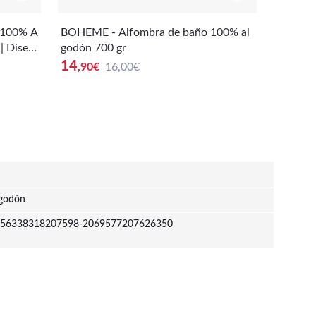
 100% A
BOHEME - Alfombra de baño 100% al
BOHEME
| Diseñ
godón 700 gr
lores
uste Per
14
26
,90
€
16,00€
,90
€
godón
56338318207598-2069577207626350