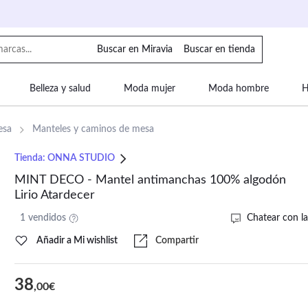
Buscar en Miravia
Buscar en tienda
Belleza y salud
Moda mujer
Moda hombre
H
uipaje
Mascotas
Bebé
Moda infantil
Motor y
esa
Manteles y caminos de mesa
Tienda:
ONNA STUDIO
MINT DECO - Mantel antimanchas 100% algodón
Lirio Atardecer
1 vendidos
Chatear con la
Añadir a Mi wishlist
Compartir
38
,00€