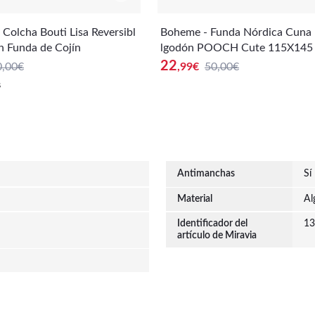
olcha Bouti Lisa Reversibl
Boheme - Funda Nórdica Cuna
n Funda de Cojín
lgodón POOCH Cute 115X145 
o Moderno, Fácil de Cuidar, Aj
22
0,00€
,99
€
50,00€
fecto
s
Antimanchas
Sí
Material
Al
Identificador del
13
artículo de Miravia