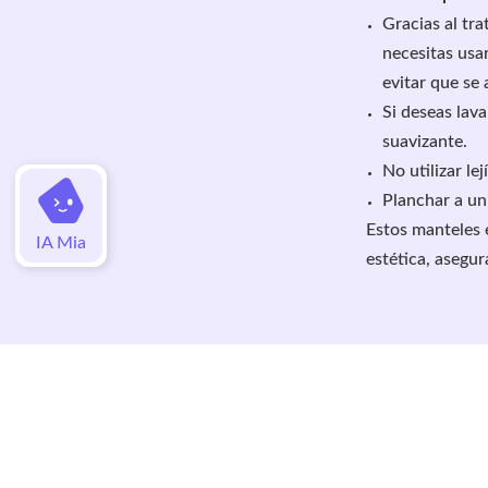
Gracias al tra
necesitas usa
evitar que se 
Si deseas lav
suavizante.
No utilizar lejí
Planchar a u
Estos manteles 
IA Mia
estética, asegu
Valoraciones
Aún no hay valoraciones de este artí