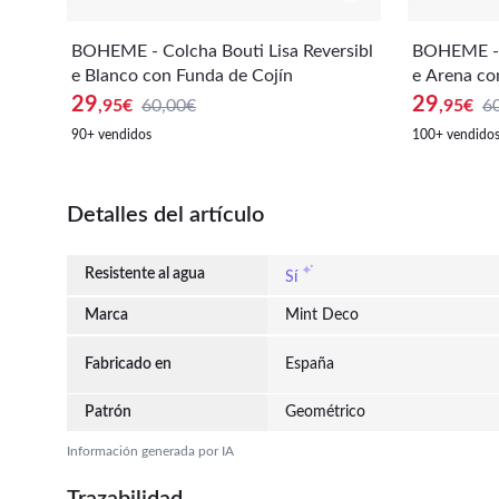
BOHEME - Colcha Bouti Lisa Reversibl
BOHEME - C
e Blanco con Funda de Cojín
e Arena co
29
29
,95
€
60,00€
,95
€
6
90+ vendidos
100+ vendido
Detalles del artículo
Resistente al agua
Sí
Marca
Mint Deco
Fabricado en
España
Patrón
Geométrico
Información generada por IA
Trazabilidad