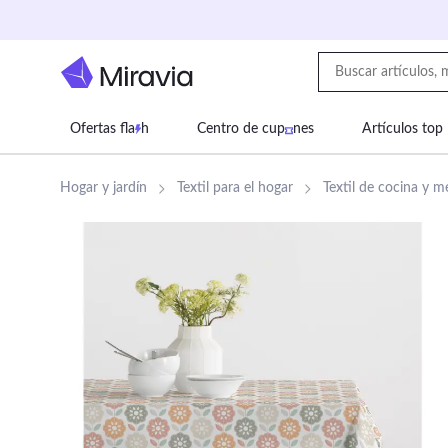
Ofertas fla
h
Centro de cup
nes
Artículos top
Supermercado
Juguetes
Deportes
Eq
Hogar y jardín
Textil para el hogar
Textil de cocina y m