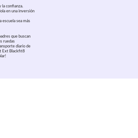
 la confianza.
ola en una inversión
 la escuela sea más
 padres que buscan
us ruedas
ransporte diario de
t Ext Blackfit8
lar!