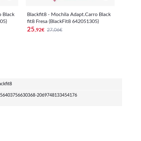
o Black
Blackfit8 - Mochila Adapt.Carro Black
Blackfit
05)
fit8 Fresa (BlackFit8 642051305)
kfit8 F
25
18
,92
€
27,06€
,57
€
ackfit8
56403756630368-2069748133454176