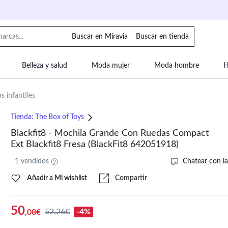
Buscar en Miravia
Buscar en tienda
Belleza y salud
Moda mujer
Moda hombre
H
uipaje
Mascotas
Bebé
Moda infantil
Motor y
s infantiles
Tienda:
The Box of Toys
Blackfit8 - Mochila Grande Con Ruedas Compact
Ext Blackfit8 Fresa (BlackFit8 642051918)
1 vendidos
Chatear con la
Añadir a Mi wishlist
Compartir
50
52,26€
-4%
,08€