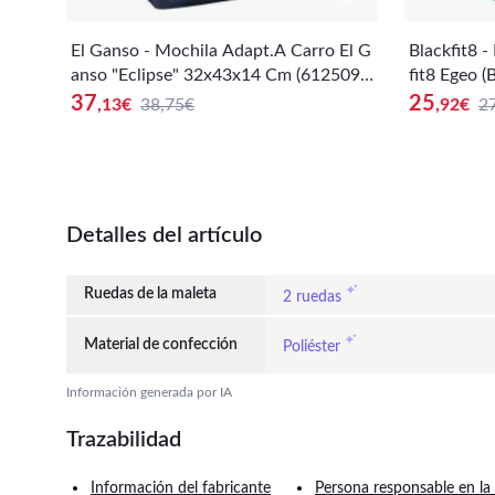
El Ganso - Mochila Adapt.A Carro El G
Blackfit8 
anso "Eclipse" 32x43x14 Cm (6125097
fit8 Egeo 
54)
37
25
,13
€
38,75€
,92
€
2
Detalles del artículo
Ruedas de la maleta
2 ruedas
Material de confección
Poliéster
Información generada por IA
Trazabilidad
Información del fabricante
Persona responsable en la