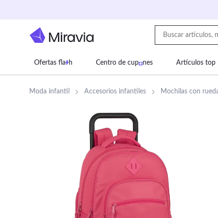
Ofertas fla
h
Centro de cup
nes
Artículos top
Supermercado
Juguetes
Deportes
Eq
Moda infantil
Accesorios infantiles
Mochilas con rueda