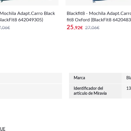
- Mochila Adapt.Carro Black
Blackfit8 - Mochila Adapt.Carr
(BlackFit8 642049305)
fit8 Oxford (BlackFit8 6420483
25
7,06€
,92
€
27,06€
Marca
Bl
Identificador del
13
artículo de Miravia
 UE