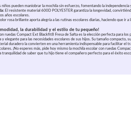
 niños pueden maniobrar la mochila sin esfuerzo, fomentando la independencia y
da:
El resistente material 600D POLYESTER garantiza la longevidad, convirtiénd
ios años escolares.
olor rosa brillante aporta alegría a las rutinas escolares diarias, haciendo que ir a
comodidad, la durabilidad y el estilo de tu pequeño!
con ruedas Compact Ext Blackfit8 Fresa de Safta es la elección perfecta para los
ca y elegante para las necesidades escolares de sus hijos. Su tamaño compacto, s
erial duradero la convierten en una herramienta indispensable para facilitar el t
 escolares. ¡No esperes más, pide hoy mismo la mochila escolar con ruedas Compac
la tranquilidad de saber que tu hijo tiene el compañero perfecto para el éxito esco
culo