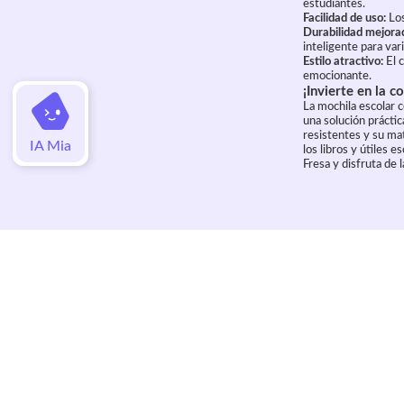
estudiantes.
Facilidad de uso:
Los
Durabilidad mejora
inteligente para var
Estilo atractivo:
El c
emocionante.
¡Invierte en la 
La mochila escolar 
una solución prácti
resistentes y su mat
IA Mia
los libros y útiles
Fresa y disfruta de 
Valoraciones
Aún no hay valoraciones de este artí