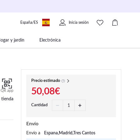
España/ES
Inicia sesión
ogar y jardín
Electrónica
 movilidad
Libros papelería y música
Precio estimado
50,08€
QR app
 tienda
Cantidad
Envío
Envío a
Espana,Madrid,Tres Cantos