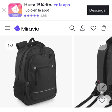
Hasta 15% dto.
en la app
¡Solo en la app!
1/3