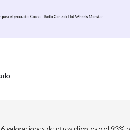
n para el producto: Coche - Radio Control: Hot Wheels Monster
culo
16 valoraciones de otros clientes y el 93% h