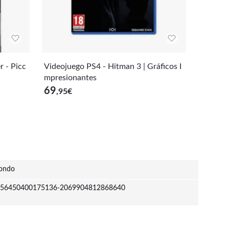
r - Picc
Videojuego PS4 - Hitman 3 | Gráficos I
Booster
mpresionantes
ers Gia
69
34
,95
€
,95
€
ondo
56450400175136-2069904812868640