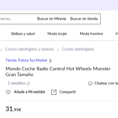
Buscar en Miravia
Buscar en tienda
Belleza y salud
Moda mujer
Moda hombre
H
uipaje
Mascotas
Bebé
Moda infantil
Motor y
Coches teledirigidos y baterías
Coches teledirigidos
Tienda:
Paluta Toy Market
Mondo Coche Radio Control Hot Wheels Monster
Gran Tamaño
2 vendidos
Chatear con la
Añadir a Mi wishlist
Compartir
31
,95€