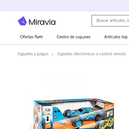
Ofertas fla
h
Centro de cup
nes
Artículos top
Supermercado
Juguetes
Deportes
Eq
Juguetes y juegos
Juguetes electrónicos y control remoto