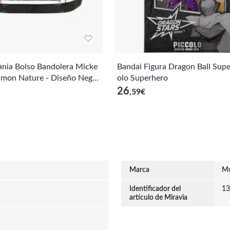
nia Bolso Bandolera Micke
Bandai Figura Dragon Ball Supe
mon Nature - Diseño Negro
olo Superhero
orro Interior y Bolsillo Adici
26
,59
€
dolera Ajustable 110cm
Marca
M
Identificador del
13
artículo de Miravia