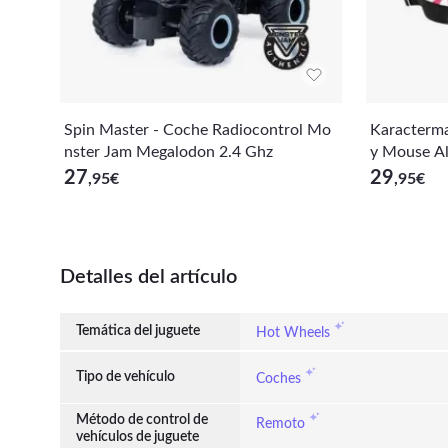
Spin Master - Coche Radiocontrol Mo
Karacterma
nster Jam Megalodon 2.4 Ghz
y Mouse Al
y Flores - F
27
29
,95
€
,95
€
onal - Ban
Detalles del artículo
Temática del juguete
Hot Wheels
Tipo de vehículo
Coches
Método de control de
Remoto
vehículos de juguete