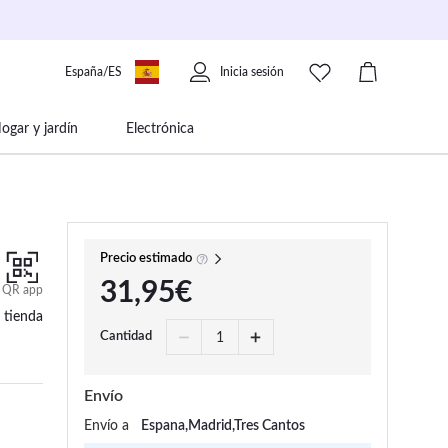
España/ES
Inicia sesión
ogar y jardín
Electrónica
 movilidad
Libros papelería y música
Precio estimado
31,95€
QR app
 tienda
Cantidad
Envío
Envío a
Espana,Madrid,Tres Cantos