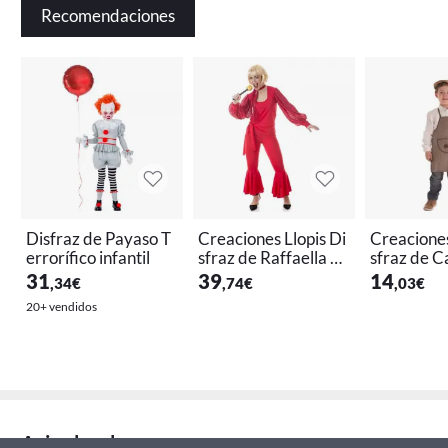
Recomendaciones
Disfraz de Payaso T
Creaciones Llopis Di
Creaciones
errorífico infantil
sfraz de Raffaella C
sfraz de C
arrà rojo para adulto
Otoño par
31
39
14
,34
€
,74
€
,03
€
s
20+ vendidos
Aviso legal