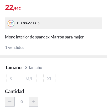
22
,94€
DisfraZZes
Mono interior de spandex Marrón para mujer
1 vendidos
Tamaño
3 Tamaño
S
M/L
XL
Cantidad