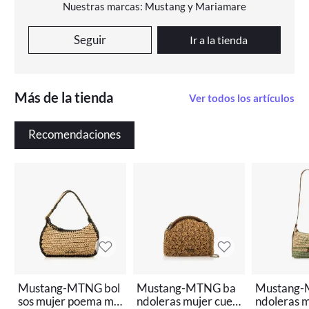
Nuestras marcas: Mustang y Mariamare
Seguir
Ir a la tienda
Más de la tienda
Ver todos los artículos
Recomendaciones
Mustang-MTNG bol
Mustang-MTNG ba
Mustang-
sos mujer poema ma
ndoleras mujer cuev
ndoleras m