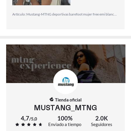
Artículo: Mustang-MTNG deportivas barefoot mujer free emi blanco con cierre cordones y tipo de puntera redonda
Tienda oficial
MUSTANG_MTNG
4,7
100%
2.0K
/
5,0
Enviado a tiempo
Seguidores