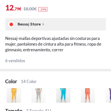
12
18,00€
,79€
-29%
Nessaj Store
Nessaj-mallas deportivas ajustadas sin costuras para
mujer, pantalones de cintura alta para fitness, ropa de
gimnasio, entrenamiento, correr
6 vendidos
Color
14 Color
Tamaño
3 Tamaño, EU