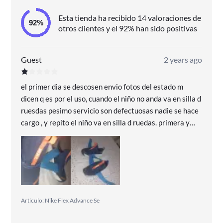
Esta tienda ha recibido 14 valoraciones de
otros clientes y el 92% han sido positivas
Guest
2 years ago
el primer dia se descosen envio fotos del estado m
dicen q es por el uso, cuando el niño no anda va en silla d
ruesdas pesimo servicio son defectuosas nadie se hace
cargo , y repito el niño va en silla d ruedas. primera y
ultima compra q hago en miravia compras, sale malo y t
lo quedas !!!!hasta siempre miravia!!!! q verguenza d
sercicio aun esperando respuesta desde mas de un mes
espero q nadie le pase lo q a nosotros
Artículo: Nike Flex Advance Se