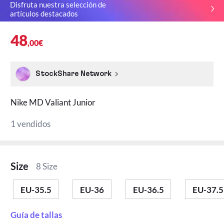
Disfruta nuestra selección de
artículos destacados
48
,00€
StockShare Network
Nike MD Valiant Junior
1 vendidos
Size
8 Size
EU-35.5
EU-36
EU-36.5
EU-37.5
Guía de tallas