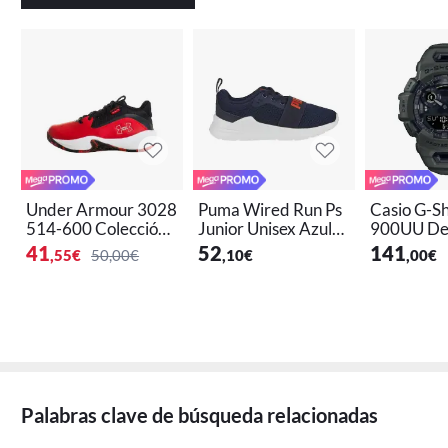
Under Armour 3028
Puma Wired Run Ps
Casio G-S
514-600 Colección
Junior Unisex Azul
900UU Dep
Tendance cuero azul
Marino
etooth
41
52
141
,55
€
50,00€
,10
€
,00
€
Palabras clave de búsqueda relacionadas