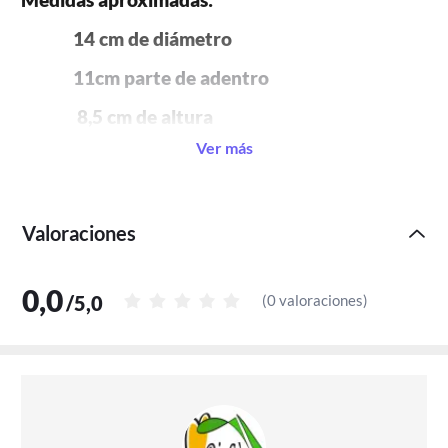
             14 cm de diámetro
11cm parte de adentro
              8,5 cm de altura
Ver más
Los morteros pueden variar unos milímetros 
entre sí, porque al ser
creados a mano es difícil que sean exactos. 
Valoraciones
.
0,0
Apto para el lavaplatos.
/
5,0
(
0 valoraciones
)