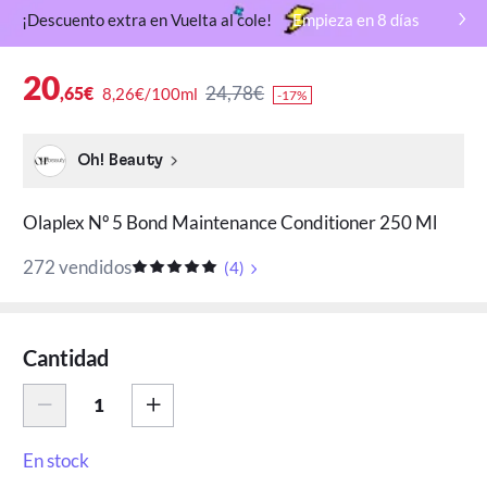
¡Descuento extra en Vuelta al cole!
Empieza en
8
días
20
24,78€
,65€
8,26€/100ml
-17%
Oh! Beauty
Olaplex Nº 5 Bond Maintenance Conditioner 250 Ml
272 vendidos
(
4
)
Cantidad
En stock