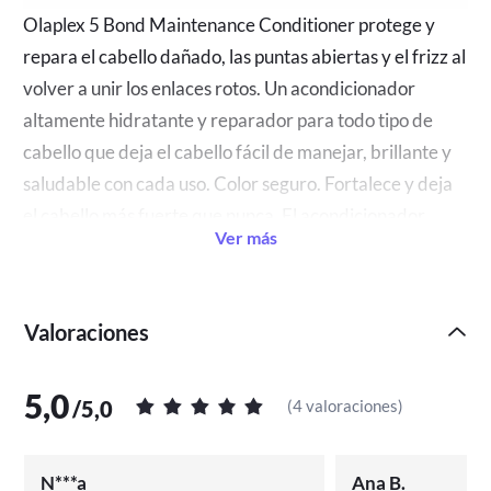
Olaplex 5 Bond Maintenance Conditioner protege y
repara el cabello dañado, las puntas abiertas y el frizz al
volver a unir los enlaces rotos. Un acondicionador
altamente hidratante y reparador para todo tipo de
cabello que deja el cabello fácil de manejar, brillante y
saludable con cada uso. Color seguro. Fortalece y deja
el cabello más fuerte que nunca. El acondicionador
Ver más
Bond Mantenimiento ™ N ° 5 es para todo tipo de
cabello y deja el cabello fácil de manejar, brillante y más
saludable con cada uso. Es seguro para el color, deja el
Valoraciones
cabello más fuerte que nunca y beneficia a todos los
tipos y texturas de cabello.
5,0
/
5,0
(
4 valoraciones
)
Beneficios clave:
Repara el cabello y mantiene lazos dentro del
N***a
Ana B.