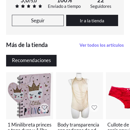
/
5,0
Enviado a tiempo
Seguidores
Seguir
Ir a la tienda
Más de la tienda
Ver todos los artículos
Recomendaciones
1 Minilibreta princes
Body transparencia
Cullote de