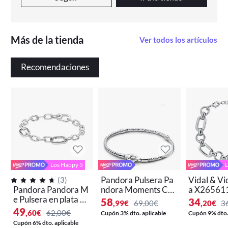
Más de la tienda
Ver todos los artículos
Recomendaciones
Los Happy 5
L
Pandora Pulsera Pa
Vidal & Vi
(
3
)
Pandora Pandora M
ndora Moments Cad
a X265611
e Pulsera en plata de
ena & Cierre con Tac
Mujer
58
34
,99
€
69,00€
,20
€
3
ley Cadena de Eslab
huelas 593681C00 ,
49
,60
€
62,00€
Cupón 3% dto. aplicable
Cupón 9% dto. 
ones Cierre Mosque
para Mujer
Cupón 6% dto. aplicable