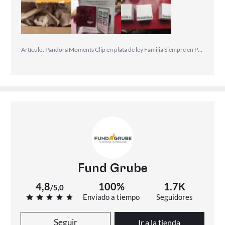
colonia
Artículo: Pandora Moments Clip en plata de ley Familia Siempre en Pavé 791151C01 , para Mujer
Fund Grube
4,8
100%
1.7K
/
5,0
Enviado a tiempo
Seguidores
Seguir
Ir a la tienda