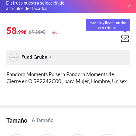
Disfruta nuestra selección de
artículos destacados
¡Haz clic y llévate un dto.
58
extra de 3%!
69,00€
,99€
-15%
Fund Grube
Pandora Moments Pulsera Pandora Moments de
Cierre en O 592242C00 , para Mujer, Hombre, Unisex
Tamaño
6 Tamaño