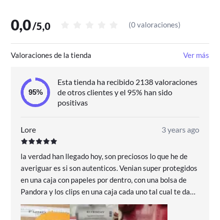
0,0
/
5,0
(
0 valoraciones
)
Valoraciones de la tienda
Ver más
Esta tienda ha recibido 2138 valoraciones
de otros clientes y el 95% han sido
positivas
Lore
3 years ago
la verdad han llegado hoy, son preciosos lo que he de
averiguar es si son autenticos. Venian super protegidos
en una caja con papeles por dentro, con una bolsa de
Pandora y los clips en una caja cada uno tal cual te dan
la de pandora voy a llevarlos para comprobar si son
verdaderos, ademas me han mandado dos muestras de