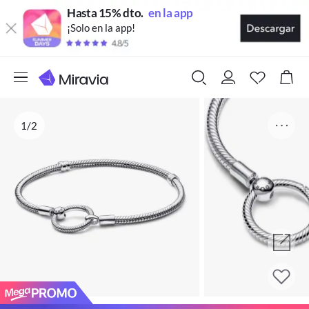
Hasta 15% dto.
en la app
¡Solo en la app!
1/2